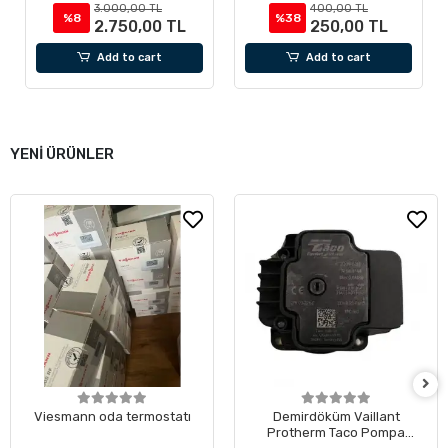
3.000,00 TL
400,00 TL
%8
%38
2.750,00 TL
250,00 TL
Add to cart
Add to cart
YENİ ÜRÜNLER
Viesmann oda termostatı
Demirdöküm Vaillant
Protherm Taco Pompa