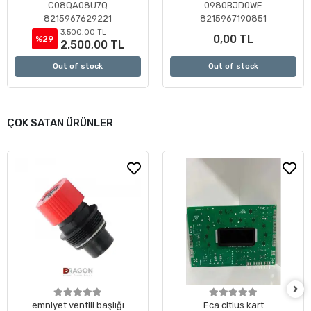
Motoru ( Revizyonlu )
C08QA08U7Q
0980BJD0WE
8215967629221
8215967190851
3.500,00 TL
0,00 TL
%29
2.500,00 TL
Out of stock
Out of stock
ÇOK SATAN ÜRÜNLER
emniyet ventili başlığı
Eca citius kart