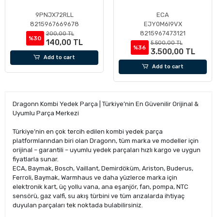
9PNJX72RLL
ECA
8215967669678
EJY0M6I9VX
8215967473121
200,00 TL
%30
140,00 TL
5.500,00 TL
%36
3.500,00 TL
Add to cart
Add to cart
Dragonn Kombi Yedek Parça | Türkiye’nin En Güvenilir Orijinal &
Uyumlu Parça Merkezi
Türkiye’nin en çok tercih edilen kombi yedek parça
platformlarından biri olan Dragonn, tüm marka ve modeller için
orijinal – garantili – uyumlu yedek parçaları hızlı kargo ve uygun
fiyatlarla sunar.
ECA, Baymak, Bosch, Vaillant, Demirdöküm, Ariston, Buderus,
Ferroli, Baymak, Warmhaus ve daha yüzlerce marka için
elektronik kart, üç yollu vana, ana eşanjör, fan, pompa, NTC
sensörü, gaz valfi, su akış türbini ve tüm arızalarda ihtiyaç
duyulan parçaları tek noktada bulabilirsiniz.