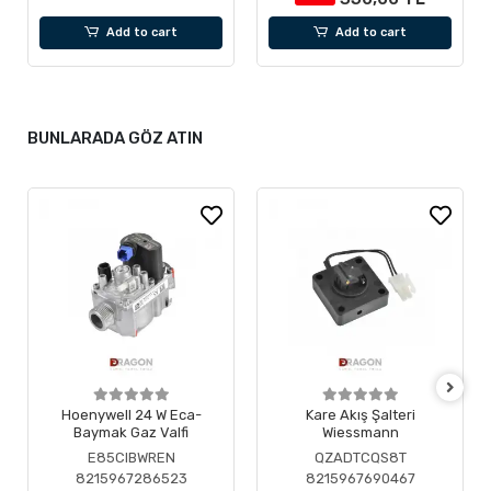
Add to cart
Add to cart
BUNLARADA GÖZ ATIN
Hoenywell 24 W Eca-
Kare Akış Şalteri
Baymak Gaz Valfi
Wiessmann
E85CIBWREN
QZADTCQS8T
8215967286523
8215967690467