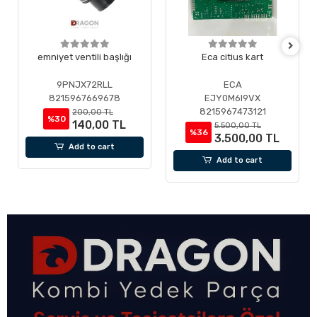
emniyet ventili başlığı
Eca citius kart
9PNJX72RLL
ECA
8215967669678
EJY0M6I9VX
8215967473121
200,00 TL
%30
140,00 TL
5.500,00 TL
%36
3.500,00 TL
Add to cart
Add to cart