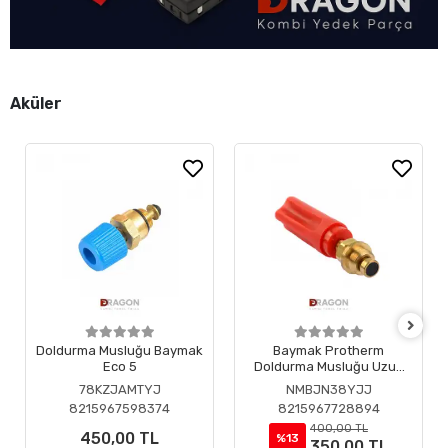
Aküler
Doldurma Musluğu Baymak
Baymak Protherm
Eco 5
Doldurma Musluğu Uzun
Başlık
78KZJAMTYJ
NMBJN38YJJ
8215967598374
8215967728894
400,00 TL
450,00 TL
%13
350,00 TL