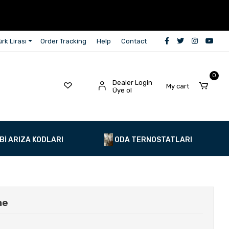
rk Lirası
Order Tracking
Help
Contact
0
Dealer Login
My cart
Üye ol
Bİ ARIZA KODLARI
ODA TERNOSTATLARI
me