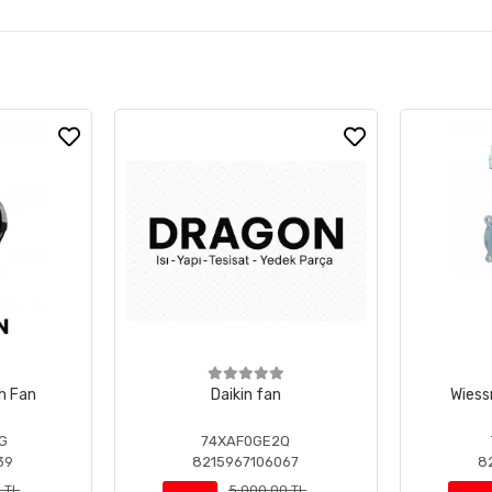
tech Fan
Daikin fan
Wiess
G
74XAF0GE2Q
39
8215967106067
8
 TL
5.000,00 TL