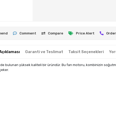
mend
Comment
Compare
Price Alert
Order
Açıklaması
Garanti ve Teslimat
Taksit Seçenekleri
Yor
 bulunan yüksek kaliteli bir üründür. Bu fan motoru, kombinizin soğutma
çeker.