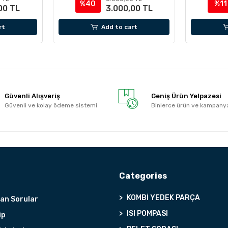
%40
%11
00 TL
3.000,00 TL
rt
Add to cart
Güvenli Alışveriş
Geniş Ürün Yelpazesi
Güvenli ve kolay ödeme sistemi
Binlerce ürün ve kampany
Categories
KOMBİ YEDEK PARÇA
lan Sorular
ISI POMPASI
ip