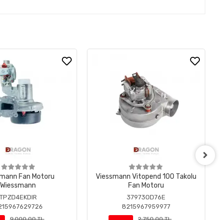
mann Fan Motoru
Viessmann Vitopend 100 Takolu
Wiessmann
Fan Motoru
TPZD4EKDIR
37973OD76E
215967629726
8215967959977
9.000,00 TL
2.750,00 TL