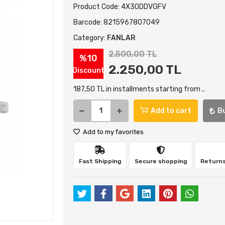
Product Code:
4X30DDVGFV
Barcode:
8215967807049
Category:
FANLAR
2.500,00 TL
%10
2.250,00 TL
Discount
187,50 TL in installments starting from ..
Add to cart
B
Add to my favorites
Fast Shipping
Secure shopping
Returns