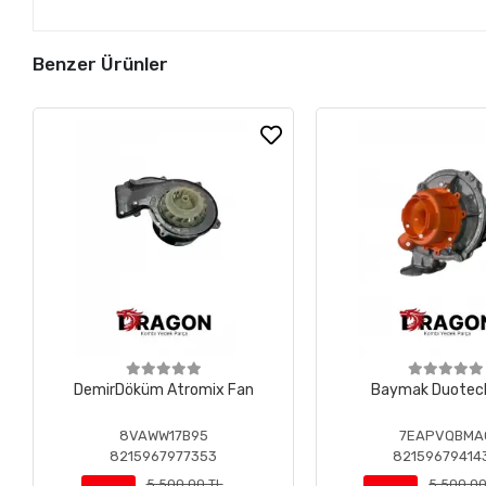
Benzer Ürünler
DemirDöküm Atromix Fan
Baymak Duo
8VAWW17B95
7EAPVQBMA
8215967977353
82159679414
5.500,00 TL
5.500,00