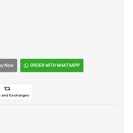
uy Now
ORDER WITH WHATSAPP
 and Exchanges