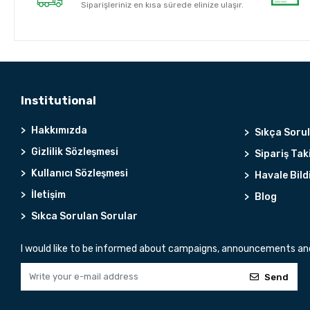
Siparişleriniz en kısa sürede elinize ulaşır.
Institutional
Hakkımızda
Sıkça Soru
Gizlilik Sözleşmesi
Sipariş Tak
Kullanıcı Sözleşmesi
Havale Bild
İletişim
Blog
Sıkca Sorulan Sorular
I would like to be informed about campaigns, announcements and 
Send