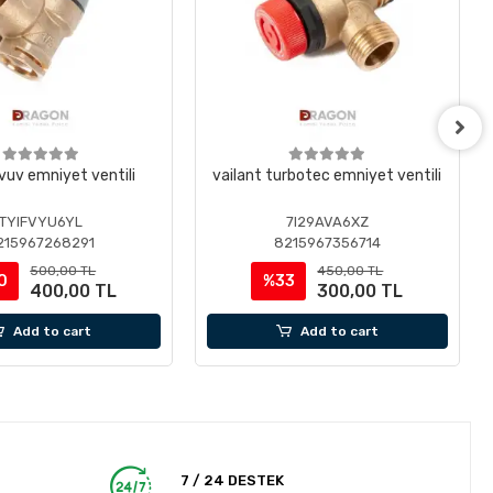
 vuv emniyet ventili
vailant turbotec emniyet ventili
TYIFVYU6YL
7I29AVA6XZ
215967268291
8215967356714
500,00 TL
450,00 TL
0
%33
400,00 TL
300,00 TL
Add to cart
Add to cart
7 / 24 DESTEK