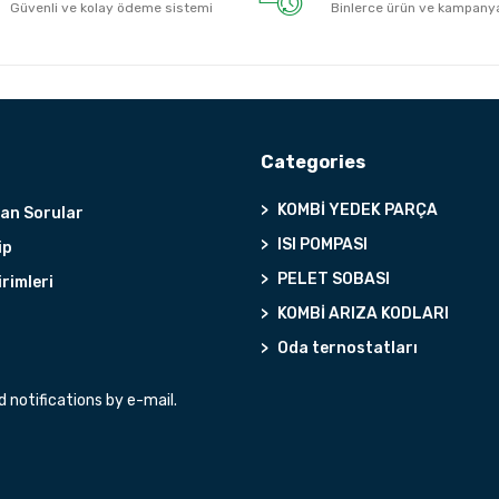
Güvenli ve kolay ödeme sistemi
Binlerce ürün ve kampany
Categories
KOMBİ YEDEK PARÇA
lan Sorular
ISI POMPASI
ip
PELET SOBASI
irimleri
KOMBİ ARIZA KODLARI
Oda ternostatları
notifications by e-mail.