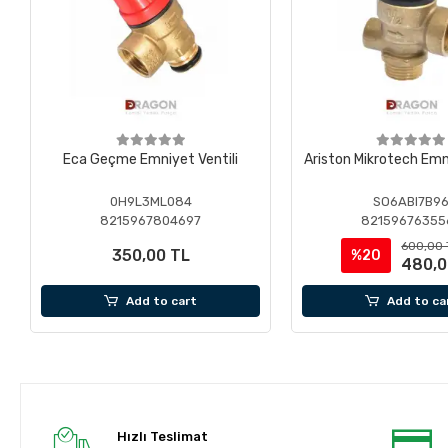
Eca Geçme Emniyet Ventili
Ariston Mikrotech Emni
0H9L3ML084
SO6ABI7B9
8215967804697
82159676355
600,00 
350,00 TL
%20
480,0
Add to cart
Add to ca
Hızlı Teslimat