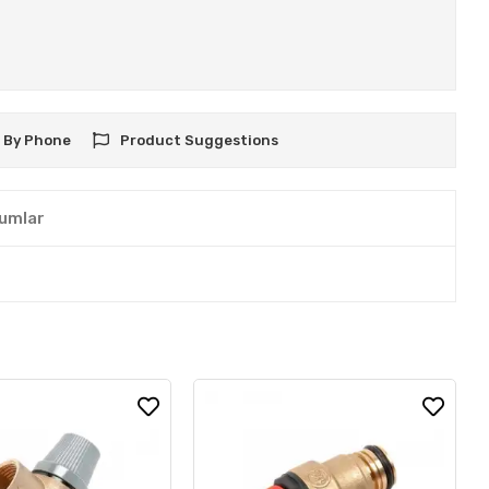
 By Phone
Product Suggestions
umlar