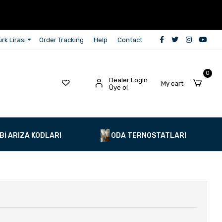
rk Lirası
Order Tracking
Help
Contact
0
Dealer Login
My cart
Üye ol
Bİ ARIZA KODLARI
ODA TERNOSTATLARI