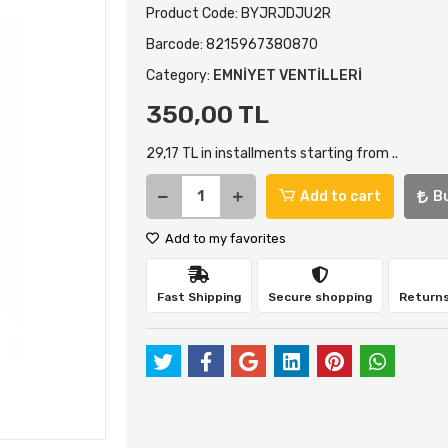
Product Code:
BYJRJDJU2R
Barcode:
8215967380870
Category:
EMNİYET VENTİLLERİ
350,00 TL
29,17 TL in installments starting from ..
Add to cart
B
Add to my favorites
Fast Shipping
Secure shopping
Returns