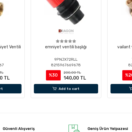
yet Ventili
emniyet ventili başlığı
vailant
6
9PNJX72RLL
67
8215967669678
8
TL
200,00 TL
%30
%2
0 TL
140,00 TL
rt
Add to cart
Güvenli Alışveriş
Geniş Ürün Yelpazesi