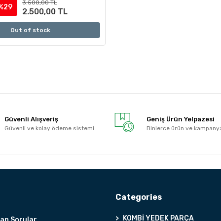
3.500,00 TL
%29
2.500,00 TL
Out of stock
Güvenli Alışveriş
Geniş Ürün Yelpazesi
Güvenli ve kolay ödeme sistemi
Binlerce ürün ve kampany
Categories
KOMBİ YEDEK PARÇA
lan Sorular