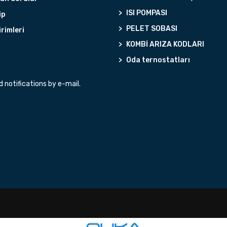
ISI POMPASI
ip
PELET SOBASI
irimleri
KOMBİ ARIZA KODLARI
Oda ternostatları
notifications by e-mail.