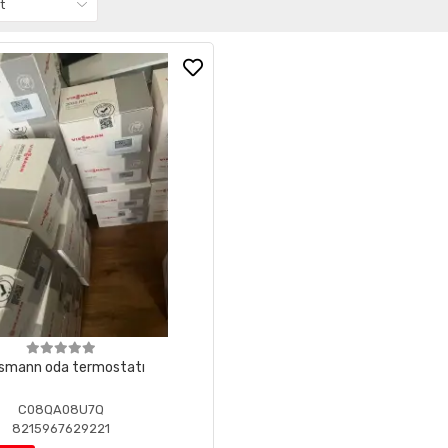
smann oda termostatı
C08QA08U7Q
8215967629221