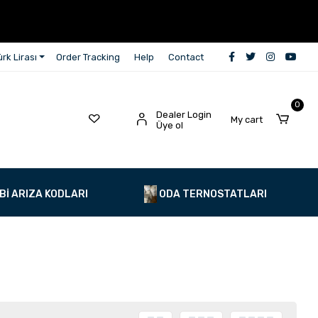
rk Lirası
Order Tracking
Help
Contact
0
Dealer Login
My cart
Üye ol
Bİ ARIZA KODLARI
ODA TERNOSTATLARI