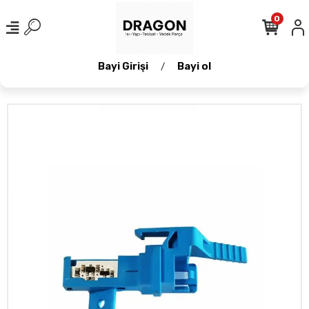
0
Bayi Girişi
Bayi ol
/