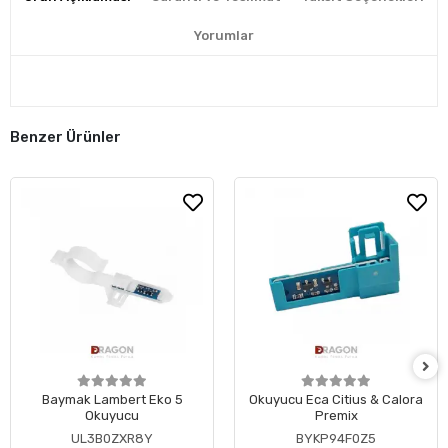
Yorumlar
Benzer Ürünler
Baymak Lambert Eko 5
Okuyucu Eca Citius & Calora
Okuyucu
Premix
UL3B0ZXR8Y
BYKP94F0Z5