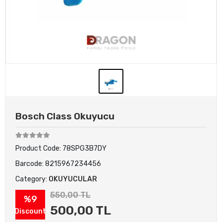
Bosch Class Okuyucu
Product Code:
78SPG3B7DY
Barcode:
8215967234456
Category:
OKUYUCULAR
550,00 TL
%9
500,00 TL
Discount