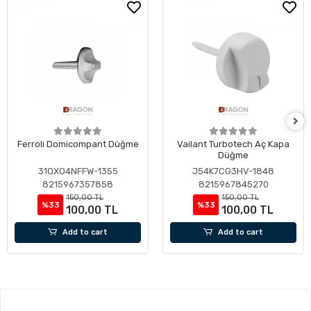
Ferroli Domicompant Düğme
Vailant Turbotech Aç Kapa
Düğme
31QXO4NFFW-1355
J54K7CG3HV-1848
8215967357858
8215967845270
150,00 TL
150,00 TL
%33
%33
100,00 TL
100,00 TL
Add to cart
Add to cart