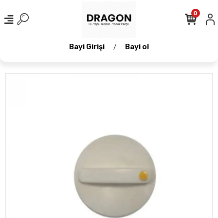
0
Bayi Girişi
Bayi ol
/