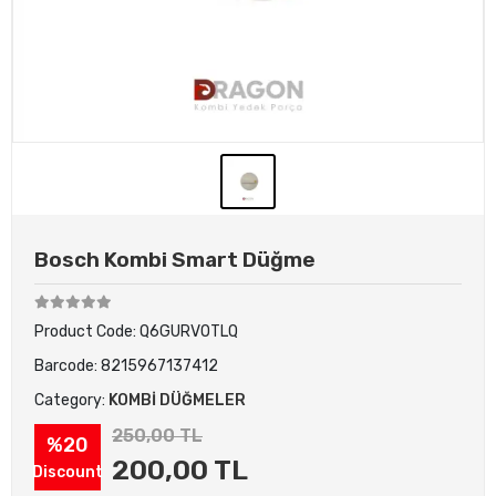
Bosch Kombi Smart Düğme
Product Code:
Q6GURVOTLQ
Barcode:
8215967137412
Category:
KOMBİ DÜĞMELER
250,00 TL
%20
200,00 TL
Discount