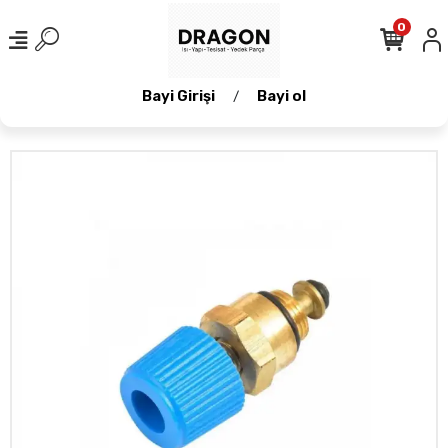
0
Bayi Girişi
Bayi ol
/