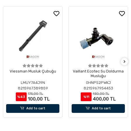
Viessman Musluk Çubuğu
Vaillant Ecotec Su Doldurma
Musluğu
LMUY7A4J9N
0HNPS2PWKJ
8215967389859
8215967954453
175,00 TL
450,00 TL
%43
%11
100,00 TL
400,00 TL
Add to cart
Add to cart