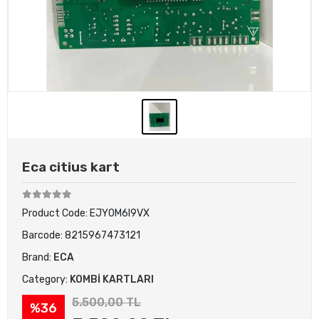
Eca citius kart
Product Code:
EJY0M6I9VX
Barcode:
8215967473121
Brand:
ECA
Category:
KOMBİ KARTLARI
5.500,00 TL
%36