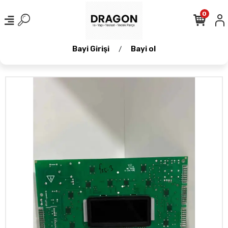
0
Bayi Girişi
Bayi ol
/