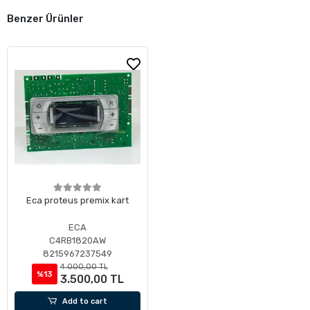
Benzer Ürünler
Eca proteus premix kart
ECA
C4RB1820AW
8215967237549
4.000,00 TL
%13
3.500,00 TL
Add to cart