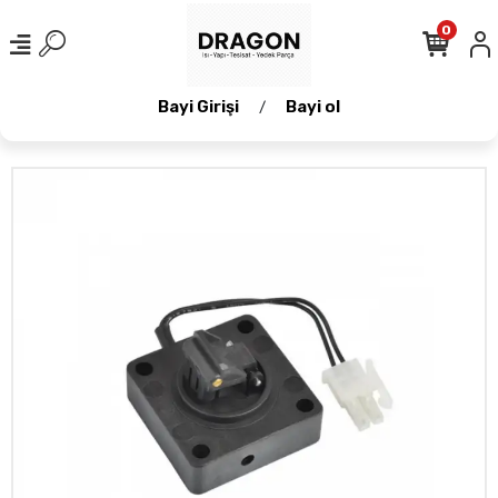
0
Bayi Girişi
Bayi ol
/