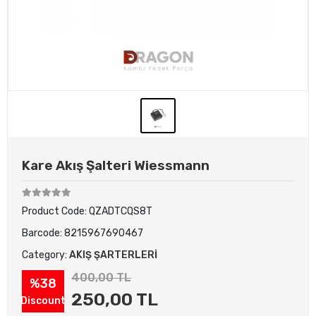
Kare Akış Şalteri Wiessmann
Product Code:
QZADTCQS8T
Barcode:
8215967690467
Category:
AKIŞ ŞARTERLERİ
400,00 TL
%38
250,00 TL
Discount