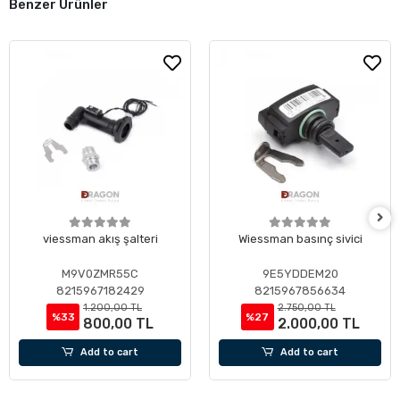
Benzer Ürünler
viessman akış şalteri
Wiessman basınç sivici
M9V0ZMR55C
9E5YDDEM20
8215967182429
8215967856634
1.200,00 TL
2.750,00 TL
%33
%27
800,00 TL
2.000,00 TL
Add to cart
Add to cart