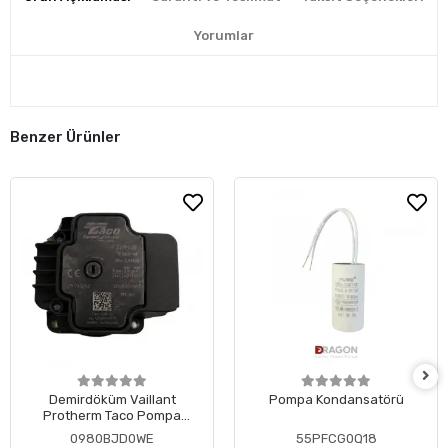
Yorumlar
Benzer Ürünler
Demirdöküm Vaillant
Pompa Kondansatörü
Protherm Taco Pompa
Motoru ( Revizyonlu )
0980BJD0WE
55PFCG0Q18