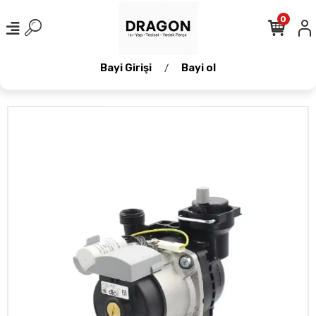
0
Bayi Girişi
Bayi ol
/