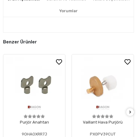
Yorumlar
Benzer Ürünler
Purjör Anahtarı
Vaillant Hava Purjörü
9OHAOXRR7J
PX0PV39CUT