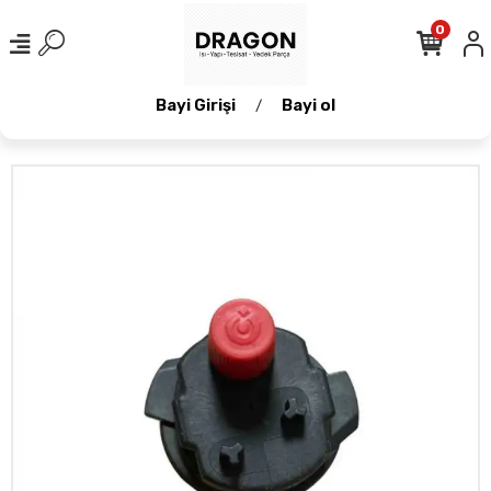
0
Bayi Girişi
Bayi ol
/