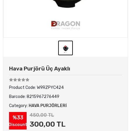
Hava Purjörü Üç Ayaklı
Product Code:
W9RZPYC424
Barcode:
8215967276449
Category:
HAVA PURJÖRLERİ
450,00 TL
%33
300,00 TL
Discount