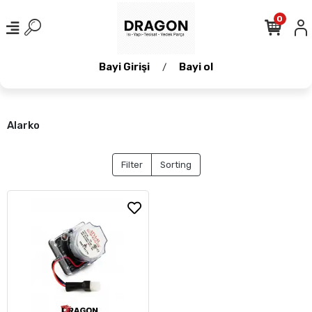
0
Bayi Girişi
Bayi ol
/
Alarko
Filter
Sorting