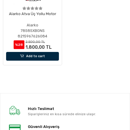
Alarko Atva Üç Yollu Motor
Alarko
78585XBGNS
8215967626084
2.500,00 TL
%28
1.800,00 TL
Add to cart
Hızlı Teslimat
Siparişleriniz en kısa sürede elinize ulaşır.
Güvenli Alışveriş