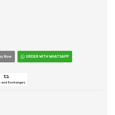
uy Now
ORDER WITH WHATSAPP
 and Exchanges