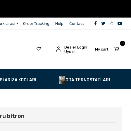
rk Lirası
Order Tracking
Help
Contact
0
Dealer Login
My cart
Üye ol
Bİ ARIZA KODLARI
ODA TERNOSTATLARI
ru bitron