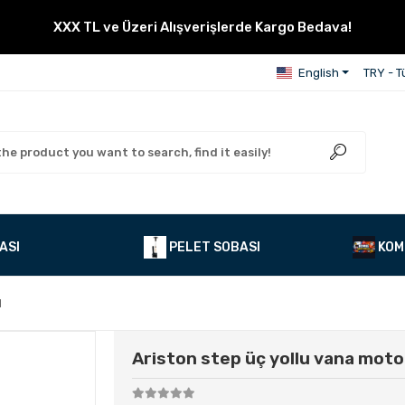
XXX TL ve Üzeri Alışverişlerde Kargo Bedava!
English
TRY - Tü
ASI
PELET SOBASI
KOM
I
Ariston step üç yollu vana moto