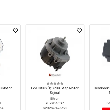
lu Motor
Eca Citius Üç Yollu Step Motor
Demirdökü
Orjinal
Bitron
S
9UXKD4CDI6
8
84
8215967475392