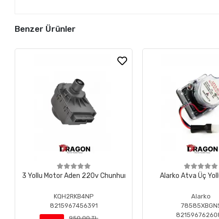
Benzer Ürünler
3 Yollu Motor Aden 220v Chunhuı
Alarko Atva Üç Yol
KQH2RKB4NP
Alarko
8215967456391
78585XBGN
82159676260
950,00 TL