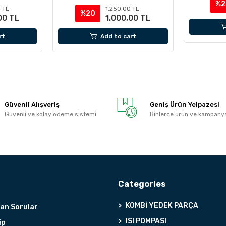
%2
 TL
1.250,00 TL
%20
00 TL
1.000,00 TL
rt
Add to cart
Güvenli Alışveriş
Geniş Ürün Yelpazesi
Güvenli ve kolay ödeme sistemi
Binlerce ürün ve kampany
Categories
KOMBİ YEDEK PARÇA
lan Sorular
ISI POMPASI
ip