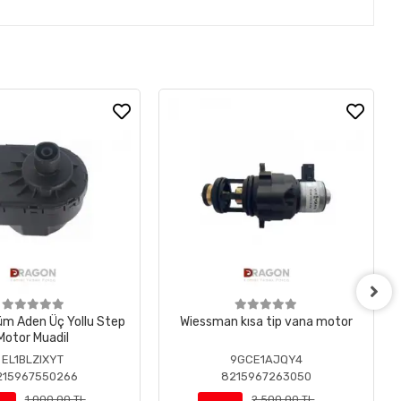
m Aden Üç Yollu Step
Wiessman kısa tip vana motor
Motor Muadil
EL1BLZIXYT
9GCE1AJQY4
215967550266
8215967263050
1.000,00 TL
2.500,00 TL