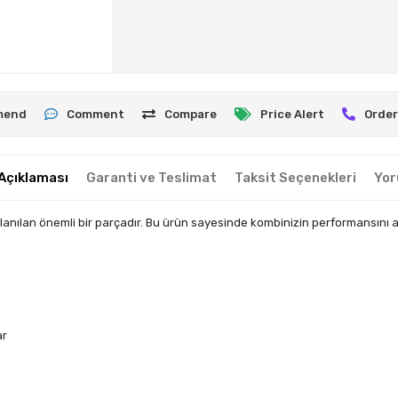
mend
Comment
Compare
Price Alert
Order
Açıklaması
Garanti ve Teslimat
Taksit Seçenekleri
Yor
nılan önemli bir parçadır. Bu ürün sayesinde kombinizin performansını artır
ar