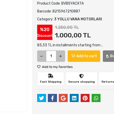
Product Code:
BVBSYACXTA
Barcode:
8215967210887
Category:
3 YOLLU VANA MOTORLARI
1.250,00 TL
%20
1.000,00 TL
Discount
83,33 TL in installments starting from ..
Add to cart
B
Add to my favorites
Fast Shipping
Secure shopping
Returns