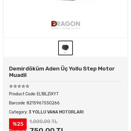
Demirdöküm Aden Üç Yollu Step Motor
Muadil
Product Code:
EL1BLZIXYT
Barcode:
8215967550266
Category:
3 YOLLU VANA MOTORLARI
1.000,00 TL
%25
750,00 TL