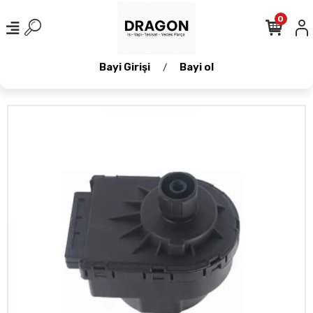
0
Bayi Girişi
Bayi ol
/