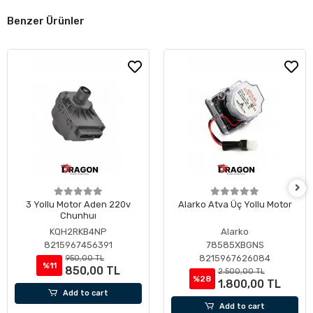
Benzer Ürünler
3 Yollu Motor Aden 220v
Alarko Atva Üç Yollu Motor
Chunhuı
KQH2RKB4NP
Alarko
8215967456391
78585XBGNS
8215967626084
950,00 TL
%11
850,00 TL
2.500,00 TL
%28
1.800,00 TL
Add to cart
Add to cart