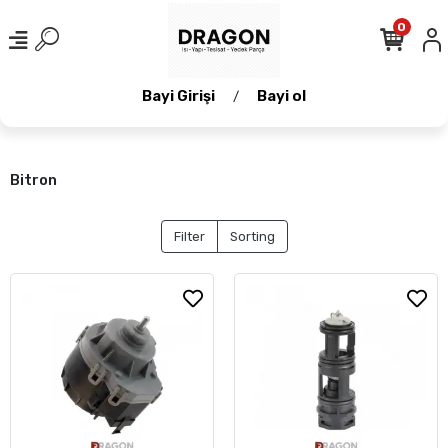
0
Bayi Girişi
Bayi ol
/
Bitron
Filter
Sorting