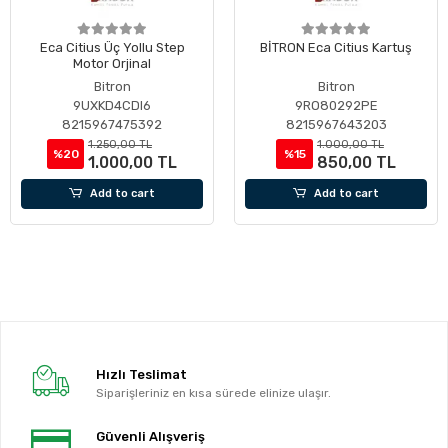
Eca Citius Üç Yollu Step
BİTRON Eca Citius Kartuş
Motor Orjinal
Bitron
Bitron
9UXKD4CDI6
9RO80292PE
8215967475392
8215967643203
1.250,00 TL
1.000,00 TL
%20
%15
1.000,00 TL
850,00 TL
Add to cart
Add to cart
Hızlı Teslimat
Siparişleriniz en kısa sürede elinize ulaşır.
Güvenli Alışveriş