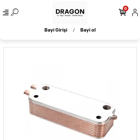
0
Bayi Girişi
Bayi ol
/