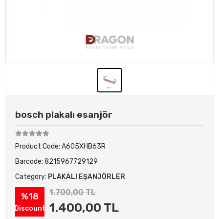
bosch plakalı esanjör
Product Code:
A605XHB63R
Barcode:
8215967729129
Category:
PLAKALI EŞANJÖRLER
1.700,00 TL
%18
1.400,00 TL
Discount