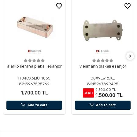
alarko serana plakalı esanjör
viesmann plakalı esanjör
ITJ4CX6LIU-1035
C0X9LWR5KE
8215967595762
8215967899495
2.500,00 TL
1.700,00 TL
%40
1.500,00 TL
Add to cart
Add to cart