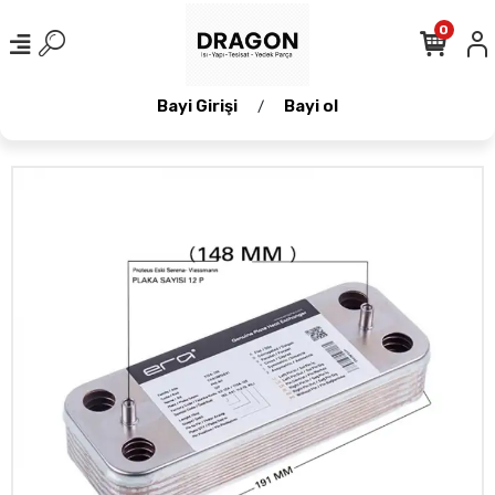
0
Bayi Girişi
Bayi ol
/