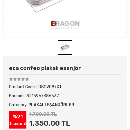
eca confeo plakalı esanjör
Product Code:
LRSCVQ87X1
Barcode:
8215967386537
Category:
PLAKALI EŞANJÖRLER
1.700,00 TL
%21
1.350,00 TL
Discount