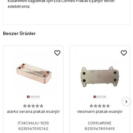
kullanımını sağlamak için Eca Confeo Plakalı Eşanjör tercih
edebilirsiniz.
Benzer Ürünler
alarko serana plakalı esanjör
viesmann plakalı esanjör
ITJ4CX6LIU-1035
C0X9LWR5KE
8215967595762
8215967899495