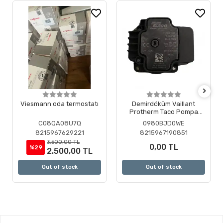
Viesmann oda termostatı
Demirdöküm Vaillant
Protherm Taco Pompa
Motoru ( Revizyonlu )
C08QA08U7Q
0980BJD0WE
8215967629221
8215967190851
3.500,00 TL
0,00 TL
%29
2.500,00 TL
Out of stock
Out of stock