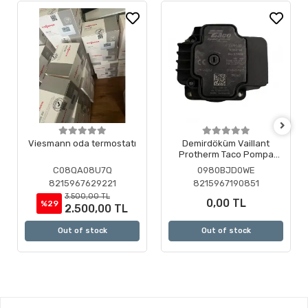
Viesmann oda termostatı
Demirdöküm Vaillant
Protherm Taco Pompa
Motoru ( Revizyonlu )
C08QA08U7Q
0980BJD0WE
8215967629221
8215967190851
3.500,00 TL
0,00 TL
%29
2.500,00 TL
Out of stock
Out of stock