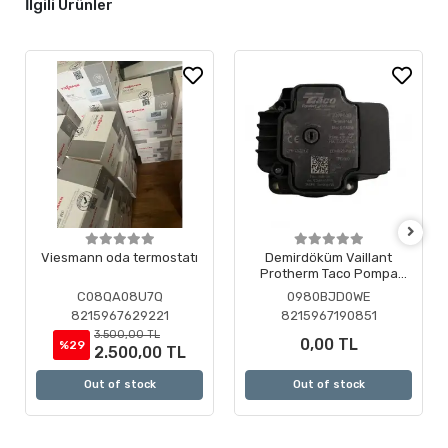
İlgili Ürünler
Viesmann oda termostatı
Demirdöküm Vaillant
Protherm Taco Pompa
Motoru ( Revizyonlu )
C08QA08U7Q
0980BJD0WE
8215967629221
8215967190851
3.500,00 TL
0,00 TL
%29
2.500,00 TL
Out of stock
Out of stock