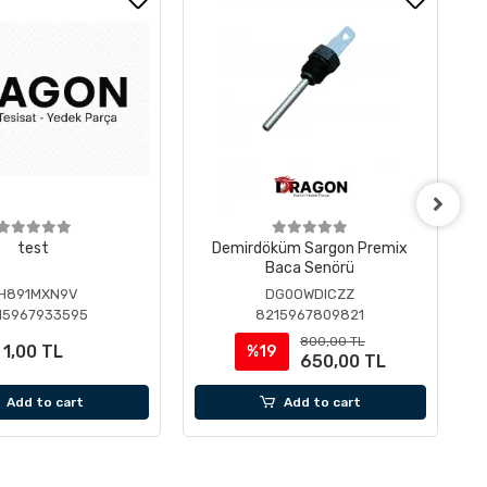
test
Demirdöküm Sargon Premix
Baca Senörü
H891MXN9V
DG0OWDICZZ
15967933595
8215967809821
800,00 TL
1,00 TL
%19
650,00 TL
Add to cart
Add to cart