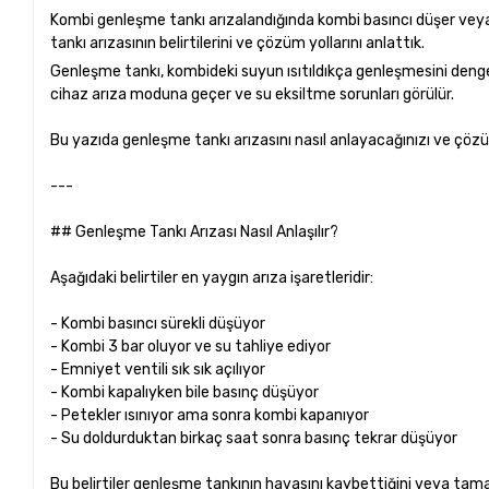
Kombi genleşme tankı arızalandığında kombi basıncı düşer veya y
tankı arızasının belirtilerini ve çözüm yollarını anlattık.
Genleşme tankı, kombideki suyun ısıtıldıkça genleşmesini dengel
cihaz arıza moduna geçer ve su eksiltme sorunları görülür.
Bu yazıda genleşme tankı arızasını nasıl anlayacağınızı ve çözü
---
## Genleşme Tankı Arızası Nasıl Anlaşılır?
Aşağıdaki belirtiler en yaygın arıza işaretleridir:
- Kombi basıncı sürekli düşüyor
- Kombi 3 bar oluyor ve su tahliye ediyor
- Emniyet ventili sık sık açılıyor
- Kombi kapalıyken bile basınç düşüyor
- Petekler ısınıyor ama sonra kombi kapanıyor
- Su doldurduktan birkaç saat sonra basınç tekrar düşüyor
Bu belirtiler genleşme tankının havasını kaybettiğini veya ta