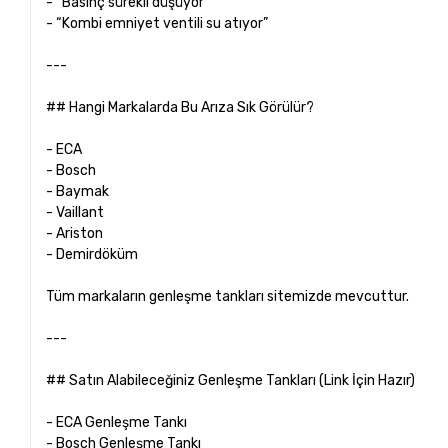
- “Basınç sürekli düşüyor”
- “Kombi emniyet ventili su atıyor”
---
## Hangi Markalarda Bu Arıza Sık Görülür?
- ECA
- Bosch
- Baymak
- Vaillant
- Ariston
- Demirdöküm
Tüm markaların genleşme tankları sitemizde mevcuttur.
---
## Satın Alabileceğiniz Genleşme Tankları (Link İçin Hazır)
- ECA Genleşme Tankı
- Bosch Genleşme Tankı