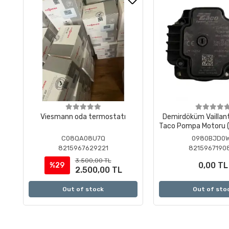
Viesmann oda termostatı
Demirdöküm Vaillan
Taco Pompa Motoru (
)
C08QA08U7Q
0980BJD0
8215967629221
8215967190
3.500,00 TL
0,00 TL
%29
2.500,00 TL
Out of stock
Out of sto