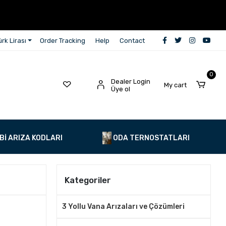
rk Lirası
Order Tracking
Help
Contact
0
Dealer Login
My cart
Üye ol
Bİ ARIZA KODLARI
ODA TERNOSTATLARI
Kategoriler
3 Yollu Vana Arızaları ve Çözümleri