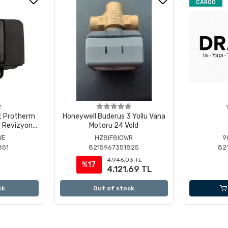
CARGO
t Protherm
Honeywell Buderus 3 Yollu Vana
 Revizyonlu
Motoru 24 Vold
WE
HZ8IF8IOWR
9
851
8215967351825
82
4.946,03 TL
%17
4.121,69 TL
ck
Out of stock