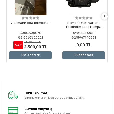
Viesmann oda termostatı
Demirdöküm Vaillant
Protherm Taco Pompa
Motoru ( Revizyonlu )
C08QA08U7Q
0980BJD0WE
8215967629221
8215967190851
3.500,00 TL
0,00 TL
%29
2.500,00 TL
Out of stock
Out of stock
Hızlı Teslimat
Siparişleriniz en kısa sürede elinize ulaşır.
Güvenli Alışveriş
Güvenli ve kolay ödeme sistemi