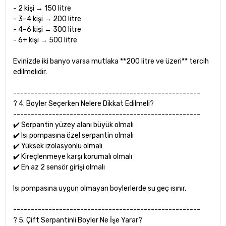
- 2 kişi → 150 litre
- 3–4 kişi → 200 litre
- 4–6 kişi → 300 litre
- 6+ kişi → 500 litre
Evinizde iki banyo varsa mutlaka **200 litre ve üzeri** tercih
edilmelidir.
-----------------------------------------------------
? 4. Boyler Seçerken Nelere Dikkat Edilmeli?
-----------------------------------------------------
✔️ Serpantin yüzey alanı büyük olmalı
✔️ Isı pompasına özel serpantin olmalı
✔️ Yüksek izolasyonlu olmalı
✔️ Kireçlenmeye karşı korumalı olmalı
✔️ En az 2 sensör girişi olmalı
Isı pompasına uygun olmayan boylerlerde su geç ısınır.
-----------------------------------------------------
? 5. Çift Serpantinli Boyler Ne İşe Yarar?