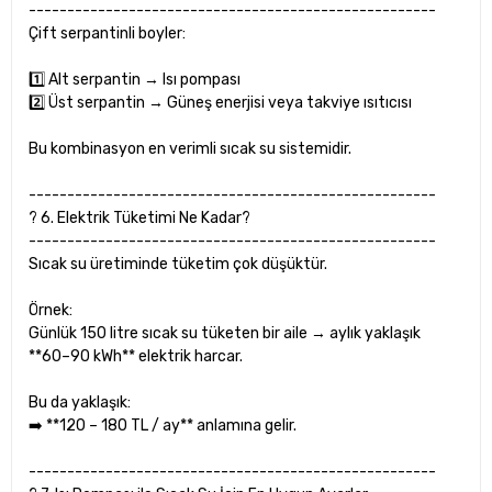
-----------------------------------------------------
Çift serpantinli boyler:
1️⃣ Alt serpantin → Isı pompası
2️⃣ Üst serpantin → Güneş enerjisi veya takviye ısıtıcısı
Bu kombinasyon en verimli sıcak su sistemidir.
-----------------------------------------------------
? 6. Elektrik Tüketimi Ne Kadar?
-----------------------------------------------------
Sıcak su üretiminde tüketim çok düşüktür.
Örnek:
Günlük 150 litre sıcak su tüketen bir aile → aylık yaklaşık
**60–90 kWh** elektrik harcar.
Bu da yaklaşık:
➡️ **120 – 180 TL / ay** anlamına gelir.
-----------------------------------------------------