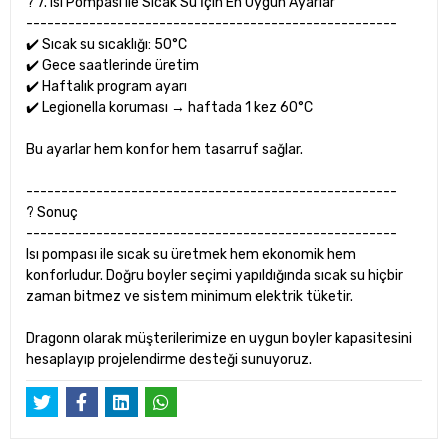
? 7. Isı Pompası ile Sıcak Su İçin En Uygun Ayarlar
-----------------------------------------------------
✔️ Sıcak su sıcaklığı: 50°C
✔️ Gece saatlerinde üretim
✔️ Haftalık program ayarı
✔️ Legionella koruması → haftada 1 kez 60°C
Bu ayarlar hem konfor hem tasarruf sağlar.
-----------------------------------------------------
? Sonuç
-----------------------------------------------------
Isı pompası ile sıcak su üretmek hem ekonomik hem
konforludur. Doğru boyler seçimi yapıldığında sıcak su hiçbir
zaman bitmez ve sistem minimum elektrik tüketir.
Dragonn olarak müşterilerimize en uygun boyler kapasitesini
hesaplayıp projelendirme desteği sunuyoruz.