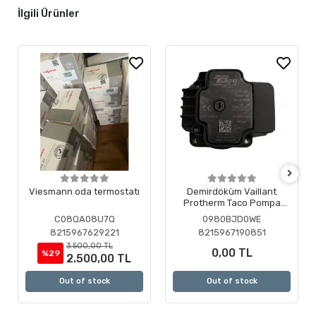
İlgili Ürünler
Viesmann oda termostatı
Demirdöküm Vaillant
Protherm Taco Pompa
Motoru ( Revizyonlu )
C08QA08U7Q
0980BJD0WE
8215967629221
8215967190851
3.500,00 TL
0,00 TL
%29
2.500,00 TL
Out of stock
Out of stock