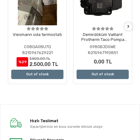
Viesmann oda termostatı
Demirdöküm Vaillant
Protherm Taco Pompa
Motoru ( Revizyonlu )
C08QA08U7Q
0980BJD0WE
8215967629221
8215967190851
3.500,00 TL
0,00 TL
%29
2.500,00 TL
Out of stock
Out of stock
Hızlı Teslimat
Siparişleriniz en kısa sürede elinize ulaşır.