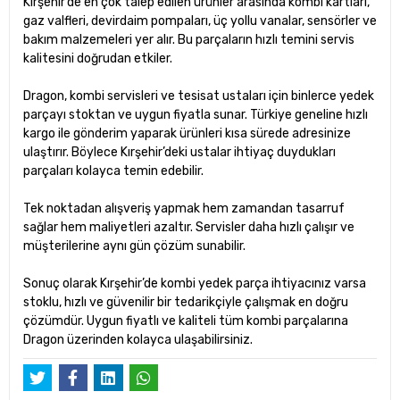
Kırşehir’de en çok talep edilen ürünler arasında kombi kartları,
gaz valfleri, devirdaim pompaları, üç yollu vanalar, sensörler ve
bakım malzemeleri yer alır. Bu parçaların hızlı temini servis
kalitesini doğrudan etkiler.
Dragon, kombi servisleri ve tesisat ustaları için binlerce yedek
parçayı stoktan ve uygun fiyatla sunar. Türkiye geneline hızlı
kargo ile gönderim yaparak ürünleri kısa sürede adresinize
ulaştırır. Böylece Kırşehir’deki ustalar ihtiyaç duydukları
parçaları kolayca temin edebilir.
Tek noktadan alışveriş yapmak hem zamandan tasarruf
sağlar hem maliyetleri azaltır. Servisler daha hızlı çalışır ve
müşterilerine aynı gün çözüm sunabilir.
Sonuç olarak Kırşehir’de kombi yedek parça ihtiyacınız varsa
stoklu, hızlı ve güvenilir bir tedarikçiyle çalışmak en doğru
çözümdür. Uygun fiyatlı ve kaliteli tüm kombi parçalarına
Dragon üzerinden kolayca ulaşabilirsiniz.