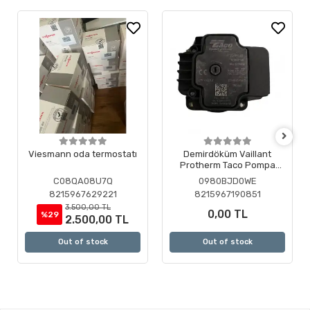
Viesmann oda termostatı
Demirdöküm Vaillant
Protherm Taco Pompa
Motoru ( Revizyonlu )
C08QA08U7Q
0980BJD0WE
8215967629221
8215967190851
3.500,00 TL
0,00 TL
%29
2.500,00 TL
Out of stock
Out of stock