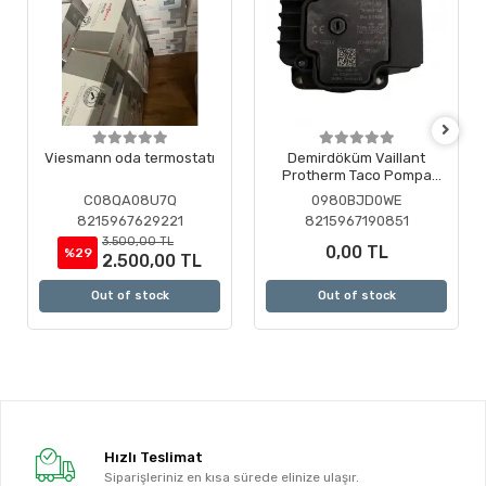
Viesmann oda termostatı
Demirdöküm Vaillant
Protherm Taco Pompa
Motoru ( Revizyonlu )
C08QA08U7Q
0980BJD0WE
8215967629221
8215967190851
3.500,00 TL
0,00 TL
%29
2.500,00 TL
Out of stock
Out of stock
Hızlı Teslimat
Siparişleriniz en kısa sürede elinize ulaşır.