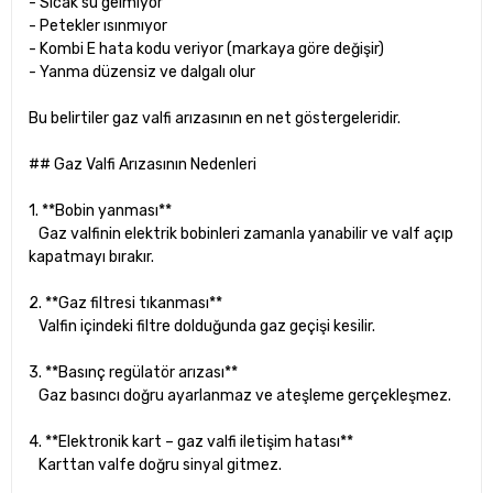
- Sıcak su gelmiyor
- Petekler ısınmıyor
- Kombi E hata kodu veriyor (markaya göre değişir)
- Yanma düzensiz ve dalgalı olur
Bu belirtiler gaz valfi arızasının en net göstergeleridir.
## Gaz Valfi Arızasının Nedenleri
1. **Bobin yanması**
Gaz valfinin elektrik bobinleri zamanla yanabilir ve valf açıp
kapatmayı bırakır.
2. **Gaz filtresi tıkanması**
Valfin içindeki filtre dolduğunda gaz geçişi kesilir.
3. **Basınç regülatör arızası**
Gaz basıncı doğru ayarlanmaz ve ateşleme gerçekleşmez.
4. **Elektronik kart – gaz valfi iletişim hatası**
Karttan valfe doğru sinyal gitmez.