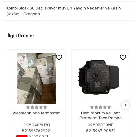
Kombi Sıcak Su Geç Isınıyor mu? En Yaygın Nedenler ve Kesin
Çözüm – Dragonn
İlgili Ürünler
Viesmann oda termostatı
Demirdöküm Vaillant
Protherm Taco Pompa
Motoru ( Revizyonlu )
C08QA08U7Q
0980BJD0WE
8215967629221
8215967190851
3.500,00 TL