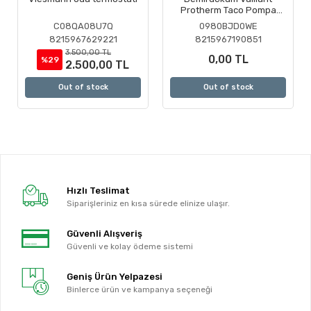
Protherm Taco Pompa
Motoru ( Revizyonlu )
C08QA08U7Q
0980BJD0WE
8215967629221
8215967190851
3.500,00 TL
0,00 TL
%29
2.500,00 TL
Out of stock
Out of stock
Hızlı Teslimat
Siparişleriniz en kısa sürede elinize ulaşır.
Güvenli Alışveriş
Güvenli ve kolay ödeme sistemi
Geniş Ürün Yelpazesi
Binlerce ürün ve kampanya seçeneği