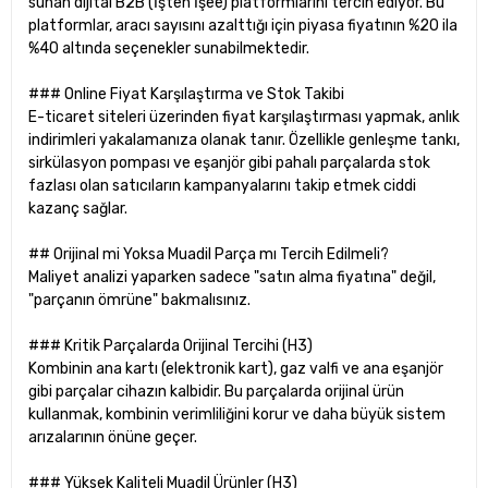
sunan dijital B2B (İşten İşee) platformlarını tercih ediyor. Bu
platformlar, aracı sayısını azalttığı için piyasa fiyatının %20 ila
%40 altında seçenekler sunabilmektedir.
### Online Fiyat Karşılaştırma ve Stok Takibi
E-ticaret siteleri üzerinden fiyat karşılaştırması yapmak, anlık
indirimleri yakalamanıza olanak tanır. Özellikle genleşme tankı,
sirkülasyon pompası ve eşanjör gibi pahalı parçalarda stok
fazlası olan satıcıların kampanyalarını takip etmek ciddi
kazanç sağlar.
## Orijinal mi Yoksa Muadil Parça mı Tercih Edilmeli?
Maliyet analizi yaparken sadece "satın alma fiyatına" değil,
"parçanın ömrüne" bakmalısınız.
### Kritik Parçalarda Orijinal Tercihi (H3)
Kombinin ana kartı (elektronik kart), gaz valfi ve ana eşanjör
gibi parçalar cihazın kalbidir. Bu parçalarda orijinal ürün
kullanmak, kombinin verimliliğini korur ve daha büyük sistem
arızalarının önüne geçer.
### Yüksek Kaliteli Muadil Ürünler (H3)