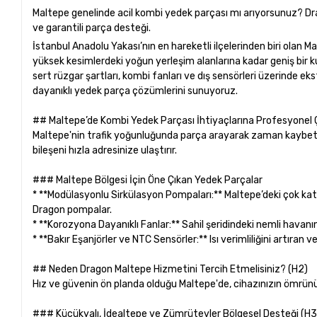
Maltepe genelinde acil kombi yedek parçası mı arıyorsunuz? Dra
ve garantili parça desteği.
İstanbul Anadolu Yakası’nın en hareketli ilçelerinden biri olan 
yüksek kesimlerdeki yoğun yerleşim alanlarına kadar geniş bir ku
sert rüzgar şartları, kombi fanları ve dış sensörleri üzerinde eks
dayanıklı yedek parça çözümlerini sunuyoruz.
## Maltepe’de Kombi Yedek Parçası İhtiyaçlarına Profesyone
Maltepe'nin trafik yoğunluğunda parça arayarak zaman kaybetmey
bileşeni hızla adresinize ulaştırır.
### Maltepe Bölgesi İçin Öne Çıkan Yedek Parçalar
* **Modülasyonlu Sirkülasyon Pompaları:** Maltepe’deki çok kat
Dragon pompalar.
* **Korozyona Dayanıklı Fanlar:** Sahil şeridindeki nemli havanın
* **Bakır Eşanjörler ve NTC Sensörler:** Isı verimliliğini artıran
## Neden Dragon Maltepe Hizmetini Tercih Etmelisiniz? (H2)
Hız ve güvenin ön planda olduğu Maltepe'de, cihazınızın ömrünü
### Küçükyalı, İdealtepe ve Zümrütevler Bölgesel Desteği (H3