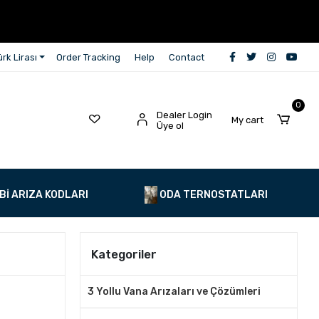
rk Lirası
Order Tracking
Help
Contact
0
Dealer Login
My cart
Üye ol
Bİ ARIZA KODLARI
ODA TERNOSTATLARI
Kategoriler
3 Yollu Vana Arızaları ve Çözümleri