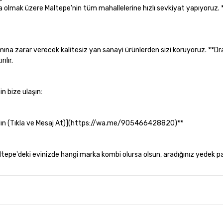
a olmak üzere Maltepe'nin tüm mahallelerine hızlı sevkiyat yapıyoruz. 
mına zarar verecek kalitesiz yan sanayi ürünlerden sizi koruyoruz. **D
ılır.
n bize ulaşın:
ın (Tıkla ve Mesaj At)](https://wa.me/905466428820)**
tepe'deki evinizde hangi marka kombi olursa olsun, aradığınız yedek p