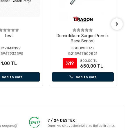
test
Demirdöküm Sargon Premix
Baca Senörü
H891MXN9V
DG0OWDICZZ
15967933595
8215967809821
800,00 TL
1,00 TL
%19
650,00 TL
Add to cart
Add to cart
7 / 24 DESTEK
a seçeneği
Öneri ve şikayetlerinizi bize iletebilirsiniz.