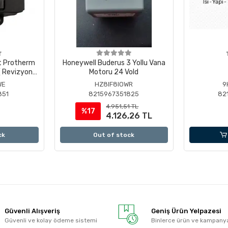
t Protherm
Honeywell Buderus 3 Yollu Vana
 Revizyonlu
Motoru 24 Vold
WE
HZ8IF8IOWR
9
851
8215967351825
82
4.951,51 TL
%17
4.126,26 TL
ck
Out of stock
Güvenli Alışveriş
Geniş Ürün Yelpazesi
Güvenli ve kolay ödeme sistemi
Binlerce ürün ve kampany