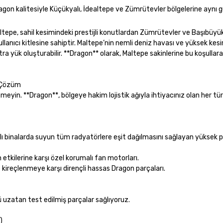
gon kalitesiyle Küçükyalı, İdealtepe ve Zümrütevler bölgelerine aynı 
Maltepe, sahil kesimindeki prestijli konutlardan Zümrütevler ve Başıbüyük
llanıcı kitlesine sahiptir. Maltepe’nin nemli deniz havası ve yüksek kes
tra yük oluşturabilir. **Dragon** olarak, Maltepe sakinlerine bu koşullar
l Çözüm
in. **Dragon**, bölgeye hakim lojistik ağıyla ihtiyacınız olan her tür
lı binalarda suyun tüm radyatörlere eşit dağılmasını sağlayan yüksek 
 etkilerine karşı özel korumalı fan motorları.
 ve kireçlenmeye karşı dirençli hassas Dragon parçaları.
 uzatan test edilmiş parçalar sağlıyoruz.
)