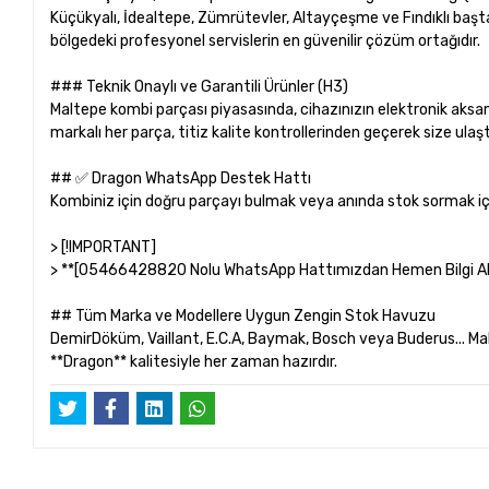
Küçükyalı, İdealtepe, Zümrütevler, Altayçeşme ve Fındıklı başt
bölgedeki profesyonel servislerin en güvenilir çözüm ortağıdır.
### Teknik Onaylı ve Garantili Ürünler (H3)
Maltepe kombi parçası piyasasında, cihazınızın elektronik aksa
markalı her parça, titiz kalite kontrollerinden geçerek size ulaştır
## ✅ Dragon WhatsApp Destek Hattı
Kombiniz için doğru parçayı bulmak veya anında stok sormak içi
> [!IMPORTANT]
> **[05466428820 Nolu WhatsApp Hattımızdan Hemen Bilgi Al
## Tüm Marka ve Modellere Uygun Zengin Stok Havuzu
DemirDöküm, Vaillant, E.C.A, Baymak, Bosch veya Buderus... Mal
**Dragon** kalitesiyle her zaman hazırdır.