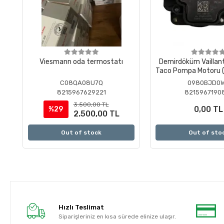
Viesmann oda termostatı
Demirdöküm Vaillan
Taco Pompa Motoru (
)
C08QA08U7Q
0980BJD0
8215967629221
8215967190
3.500,00 TL
0,00 TL
%29
2.500,00 TL
Out of stock
Out of sto
Hızlı Teslimat
Siparişleriniz en kısa sürede elinize ulaşır.