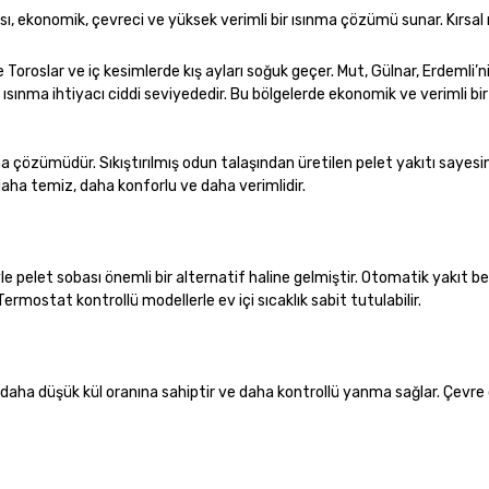
bası, ekonomik, çevreci ve yüksek verimli bir ısınma çözümü sunar. Kırsal
e Toroslar ve iç kesimlerde kış ayları soğuk geçer. Mut, Gülnar, Erdemli’
nda ısınma ihtiyacı ciddi seviyededir. Bu bölgelerde ekonomik ve verimli bi
nma çözümüdür. Sıkıştırılmış odun talaşından üretilen pelet yakıtı sayes
aha temiz, daha konforlu ve daha verimlidir.
e pelet sobası önemli bir alternatif haline gelmiştir. Otomatik yakıt 
ermostat kontrollü modellerle ev içi sıcaklık sabit tutulabilir.
e daha düşük kül oranına sahiptir ve daha kontrollü yanma sağlar. Çevr