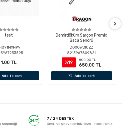
test
Demirdöküm Sargon Premix
Baca Senörü
H891MXN9V
DG0OWDICZZ
15967933595
8215967809821
800,00 TL
1,00 TL
%19
650,00 TL
Add to cart
Add to cart
7 / 24 DESTEK
a seçeneği
Öneri ve şikayetlerinizi bize iletebilirsiniz.