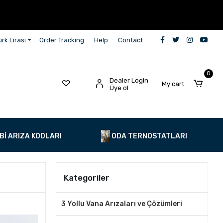
rk Lirası
Order Tracking
Help
Contact
0
Dealer Login
My cart
Üye ol
Bİ ARIZA KODLARI
ODA TERNOSTATLARI
Kategoriler
3 Yollu Vana Arızaları ve Çözümleri