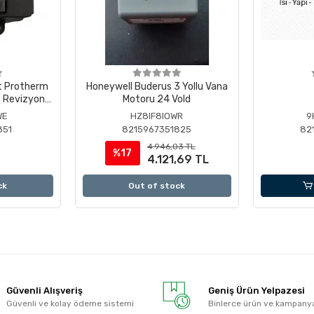
t Protherm
Honeywell Buderus 3 Yollu Vana
 Revizyonlu
Motoru 24 Vold
WE
HZ8IF8IOWR
9
851
8215967351825
82
4.946,03 TL
%17
4.121,69 TL
ck
Out of stock
Güvenli Alışveriş
Geniş Ürün Yelpazesi
Güvenli ve kolay ödeme sistemi
Binlerce ürün ve kampany