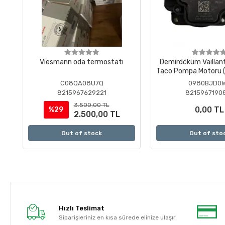
Viesmann oda termostatı
Demirdöküm Vaillan
Taco Pompa Motoru (
)
C08QA08U7Q
0980BJD0
8215967629221
8215967190
3.500,00 TL
0,00 TL
%29
2.500,00 TL
Out of stock
Out of sto
Hızlı Teslimat
Siparişleriniz en kısa sürede elinize ulaşır.