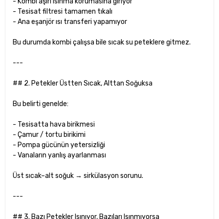
- Kombi aşırı ısınma korumasına giriyor
- Tesisat filtresi tamamen tıkalı
- Ana eşanjör ısı transferi yapamıyor
Bu durumda kombi çalışsa bile sıcak su peteklere gitmez.
---
## 2. Petekler Üstten Sıcak, Alttan Soğuksa
Bu belirti genelde:
- Tesisatta hava birikmesi
- Çamur / tortu birikimi
- Pompa gücünün yetersizliği
- Vanaların yanlış ayarlanması
Üst sıcak–alt soğuk → sirkülasyon sorunu.
---
## 3. Bazı Petekler Isınıyor, Bazıları Isınmıyorsa