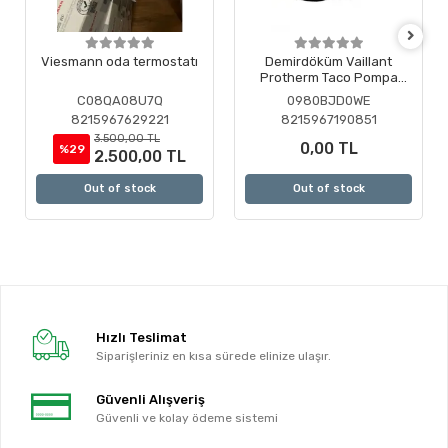
Viesmann oda termostatı
Demirdöküm Vaillant
Protherm Taco Pompa
Motoru ( Revizyonlu )
C08QA08U7Q
0980BJD0WE
8215967629221
8215967190851
3.500,00 TL
0,00 TL
%29
2.500,00 TL
Out of stock
Out of stock
Hızlı Teslimat
Siparişleriniz en kısa sürede elinize ulaşır.
Güvenli Alışveriş
Güvenli ve kolay ödeme sistemi