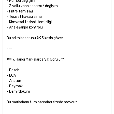
- Pompa değişimi
- 3 yollu vana onarımı / değişimi
- Filtre temizliği
- Tesisat havası alma
- Kimyasal tesisat temizliği
- Ana eşanjör kontrolü
Bu adımlar sorunu %95 kesin çözer.
---
## 7. Hangi Markalarda Sık Görülür?
- Bosch
- ECA
- Ariston
- Baymak
- Demirdöküm
Bu markaların tüm parçaları sitede mevcut.
---