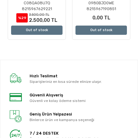
Motoru ( Revizyonlu )
C08QA08U7Q
0980BJD0WE
8215967629221
8215967190851
3.500,00 TL
0,00 TL
%29
2.500,00 TL
Out of stock
Out of stock
Hızlı Teslimat
Siparişleriniz en kısa sürede elinize ulaşır.
Güvenli Alışveriş
Güvenli ve kolay ödeme sistemi
Geniş Ürün Yelpazesi
Binlerce ürün ve kampanya seçeneği
7 / 24 DESTEK