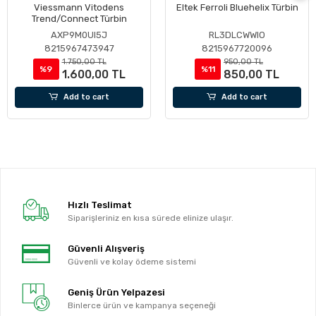
Viessmann Vitodens
Eltek Ferroli Bluehelix Türbin
Trend/Connect Türbin
AXP9M0UI5J
RL3DLCWWIO
8215967473947
8215967720096
1.750,00 TL
950,00 TL
%9
%11
1.600,00 TL
850,00 TL
Add to cart
Add to cart
Hızlı Teslimat
Siparişleriniz en kısa sürede elinize ulaşır.
Güvenli Alışveriş
Güvenli ve kolay ödeme sistemi
Geniş Ürün Yelpazesi
Binlerce ürün ve kampanya seçeneği