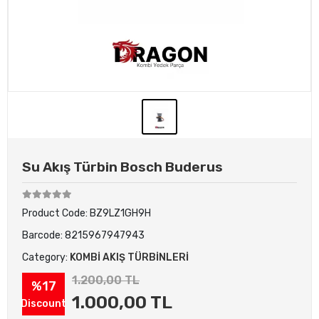
Su Akış Türbin Bosch Buderus
Product Code:
BZ9LZ1GH9H
Barcode:
8215967947943
Category:
KOMBİ AKIŞ TÜRBİNLERİ
1.200,00 TL
%17
1.000,00 TL
Discount