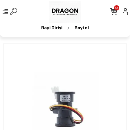
0
Bayi Girişi
Bayi ol
/