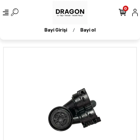
0
Bayi Girişi
Bayi ol
/