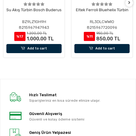
Su Akış Türbin Bosch Buderus
Eltek Ferroli Bluehelix Türbin
BZ9LZ1GH9H
RL3DLCWWIO
8215967947943
8215967720096
1.200,00 TL
950,00 TL
%17
%11
1.000,00 TL
850,00 TL
Add to cart
Add to cart
Hızlı Teslimat
Siparişleriniz en kısa sürede elinize ulaşır.
Güvenli Alışveriş
Güvenli ve kolay ödeme sistemi
Geniş Ürün Yelpazesi