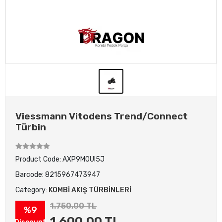
Viessmann Vitodens Trend/Connect
Türbin
Product Code:
AXP9M0UI5J
Barcode:
8215967473947
Category:
KOMBİ AKIŞ TÜRBİNLERİ
1.750,00 TL
%9
1.600,00 TL