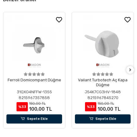
Ferroli Domicompant Düğme
Vailant Turbotech Aç Kapa
Düğme
31QXO4NFFW-1355
J54K7CG3HV-1848
8215967357858
8215967845270
150,00 TL
150,00 TL
%33
%33
100,00 TL
100,00 TL
Sepete Ekle
Sepete Ekle