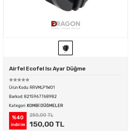
Airfel Ecofel Isı Ayar Düğme
Ürün Kodu:
RRVMLP1W01
Barkod:
8215967768982
Kategori:
KOMBİ DÜĞMELER
250,00 TL
%40
150,00 TL
indirim