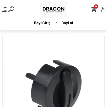
0
Bayi Girişi
Bayi ol
/