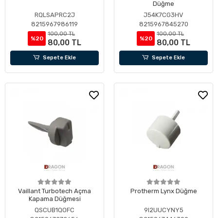
Düğme
RQLSAPRC2J
J54K7CG3HV
8215967986119
8215967845270
100,00 TL
100,00 TL
%20
%20
80,00 TL
80,00 TL
Sepete Ekle
Sepete Ekle
Vaillant Turbotech Açma
Protherm Lynx Düğme
Kapama Düğmesi
QSCUB1QOFC
9I2UUCYNY5