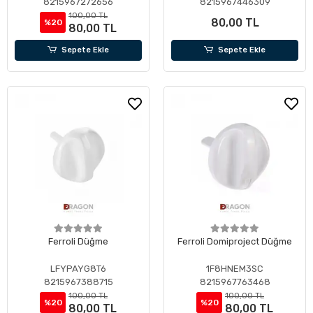
8215967272656
8215967446309
100,00 TL
80,00 TL
%20
80,00 TL
Sepete Ekle
Sepete Ekle
Ferroli Düğme
Ferroli Domiproject Düğme
LFYPAYG8T6
1F8HNEM3SC
8215967388715
8215967763468
100,00 TL
100,00 TL
%20
%20
80,00 TL
80,00 TL