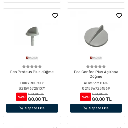
Eca Proteus Plus düğme
Eca Confeo Plus Aç Kapa
Düğme
OXKYR0B8XY
ACWP3MTU3R
8215967251071
8215967251569
100,00 TL
100,00 TL
%20
%20
80,00 TL
80,00 TL
Sepete Ekle
Sepete Ekle