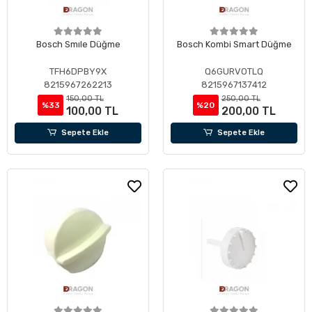
Bosch Smıle Düğme
Bosch Kombi Smart Düğme
TFH6DPBY9X
Q6GURVOTLQ
8215967262213
8215967137412
150,00 TL
250,00 TL
%33
%20
100,00 TL
200,00 TL
Sepete Ekle
Sepete Ekle