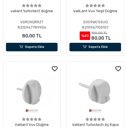
vailant turbotect düğme
VailLant Vuv Yeşil Düğme
VSROXQRRZ7
2OO9WC5SUQ
8215967789956
8215967105107
100,00 TL
80,00 TL
%20
80,00 TL
Sepete Ekle
Sepete Ekle
Vaillant Vuv Düğme
Vaillant Turbotech Aç Kapa