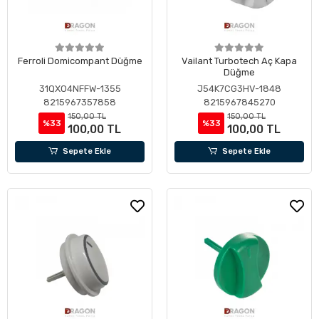
Ferroli Domicompant Düğme
Vailant Turbotech Aç Kapa
Düğme
31QXO4NFFW-1355
J54K7CG3HV-1848
8215967357858
8215967845270
150,00 TL
150,00 TL
%33
%33
100,00 TL
100,00 TL
Sepete Ekle
Sepete Ekle