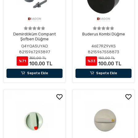
Demirdöküm Compant
Buderus Kombi Düğme
Şofben Düğme
Q4YQA5UYAD
46E7RZ9VKS
8215967293897
8215967558873
350,00 TL
150,00 TL
%71
%33
100,00 TL
100,00 TL
Sepete Ekle
Sepete Ekle