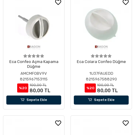
Eca Confeo Açma Kapama
Eca Colara Confeo Düğme
Düğme
AMCMFOBV9V
1U37FAUEDD
8215967153115
8215967588290
100,00 TL
100,00 TL
%20
%20
80,00 TL
80,00 TL
Sepete Ekle
Sepete Ekle