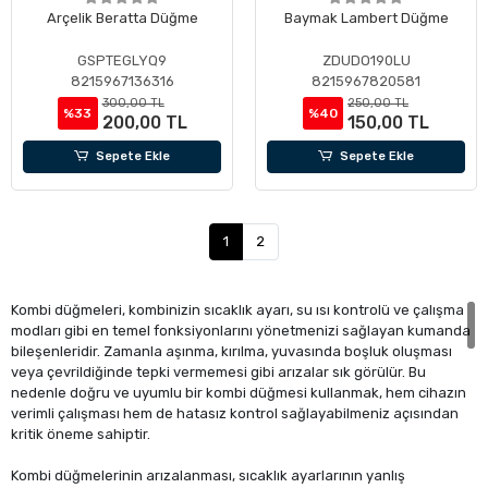
Arçelik Beratta Düğme
Baymak Lambert Düğme
GSPTEGLYQ9
ZDUDO190LU
8215967136316
8215967820581
300,00 TL
250,00 TL
%33
%40
200,00 TL
150,00 TL
Sepete Ekle
Sepete Ekle
1
2
Kombi düğmeleri, kombinizin sıcaklık ayarı, su ısı kontrolü ve çalışma
modları gibi en temel fonksiyonlarını yönetmenizi sağlayan kumanda
bileşenleridir. Zamanla aşınma, kırılma, yuvasında boşluk oluşması
veya çevrildiğinde tepki vermemesi gibi arızalar sık görülür. Bu
nedenle doğru ve uyumlu bir kombi düğmesi kullanmak, hem cihazın
verimli çalışması hem de hatasız kontrol sağlayabilmeniz açısından
kritik öneme sahiptir.
Kombi düğmelerinin arızalanması, sıcaklık ayarlarının yanlış