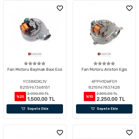
Fan Motoru Baymak Baxi Eco
Fan Motoru Ariston Egis
YC58KDKL1V
4PPH1DWFG9
8215967368151
8215967837428
2.000,00 TL
2.500,00 TL
%25
%10
1.500,00 TL
2.250,00 TL
Sepete Ekle
Sepete Ekle