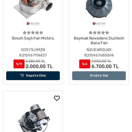
Bosch Saçlı Fan Motoru
Baymak Novadens Duotech
Baca Fan
5DSY1LHMZN
N2UEWR2LWX
8215967114437
8215967685814
2.250,00 TL
7.000,00 TL
%11
%4
2.000,00 TL
6.700,00 TL
Sepete Ekle
Stokta Yok