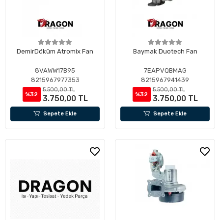
DemirDöküm Atromix Fan
Baymak Duotech Fan
8VAWW17B95
7EAPVQBMAG
8215967977353
8215967941439
5.500,00 TL
5.500,00 TL
%32
%32
3.750,00 TL
3.750,00 TL
Sepete Ekle
Sepete Ekle