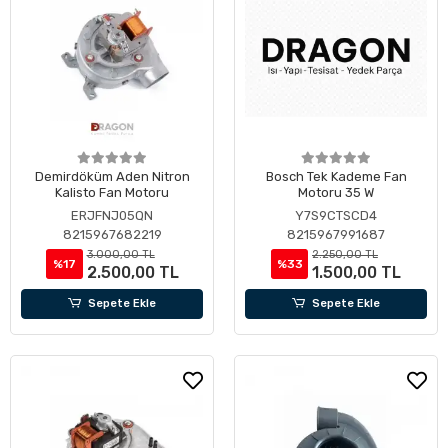
Demirdöküm Aden Nitron
Bosch Tek Kademe Fan
Kalisto Fan Motoru
Motoru 35 W
ERJFNJ05QN
Y7S9CTSCD4
8215967682219
8215967991687
3.000,00 TL
2.250,00 TL
%17
%33
2.500,00 TL
1.500,00 TL
Sepete Ekle
Sepete Ekle