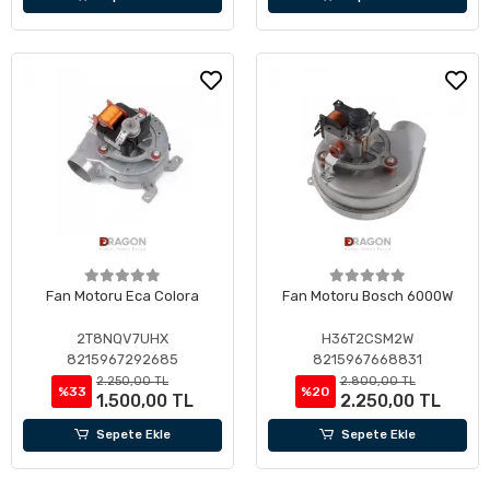
Fan Motoru Eca Colora
Fan Motoru Bosch 6000W
2T8NQV7UHX
H36T2CSM2W
8215967292685
8215967668831
2.250,00 TL
2.800,00 TL
%33
%20
1.500,00 TL
2.250,00 TL
Sepete Ekle
Sepete Ekle