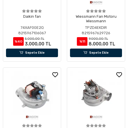
Daikin fan
Wiessmann Fan Motoru
Wiessmann
74XAF0GE2Q
TPZD4EKDIR
8215967106067
8215967629726
5.000,00 TL
9.000,00 TL
%40
%11
3.000,00 TL
8.000,00 TL
Sepete Ekle
Sepete Ekle