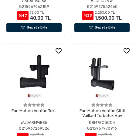
C5G60V4L66
8LOL1GZVWI
8215967963189
8215967532460
75,00 TL
2.250,00 TL
%47
%33
40,00 TL
1.500,00 TL
Sepete Ekle
Sepete Ekle
Fan Motoru Ventüri Tekli
Fan Motoru Ventüri Çiftli
Vaillant Turbotek Vuv
WU0ARMWBS5
8BM7EC8CQ4
8215967269526
8215967978916
75,00 TL
75,00 TL