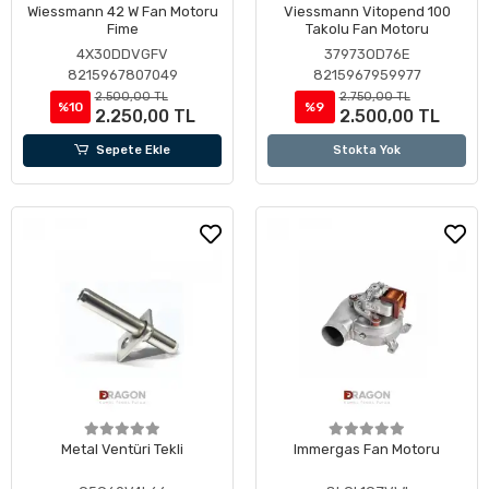
Wiessmann 42 W Fan Motoru
Viessmann Vitopend 100
Fime
Takolu Fan Motoru
4X30DDVGFV
37973OD76E
8215967807049
8215967959977
2.500,00 TL
2.750,00 TL
%10
%9
2.250,00 TL
2.500,00 TL
Sepete Ekle
Stokta Yok
Metal Ventüri Tekli
Immergas Fan Motoru