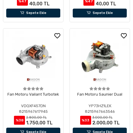
%47
%47
40,00 TL
40,00 TL
Sepete Ekle
Sepete Ekle
Fan Motoru Vailant Turbotek
Fan Motoru Saunier Dual
VDQXF457DN
YP73HZ1LEK
8215967617945
8215967663546
2.800,00 TL
3.000,00 TL
%38
%33
1.750,00 TL
2.000,00 TL
Sepete Ekle
Sepete Ekle