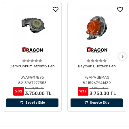
DemirDöküm Atromix Fan
Baymak Duotech Fan
8VAWW17B95
7EAPVQBMAG
8215967977353
8215967941439
5.500,00 TL
5.500,00 TL
%32
%32
3.750,00 TL
3.750,00 TL
Sepete Ekle
Sepete Ekle