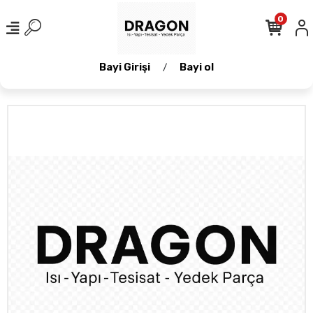
0
Bayi Girişi
Bayi ol
/