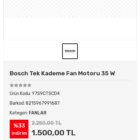
Bosch Tek Kademe Fan Motoru 35 W
Ürün Kodu:
Y7S9CTSCD4
Barkod:
8215967991687
Kategori:
FANLAR
2.250,00 TL
%33
1.500,00 TL
indirim