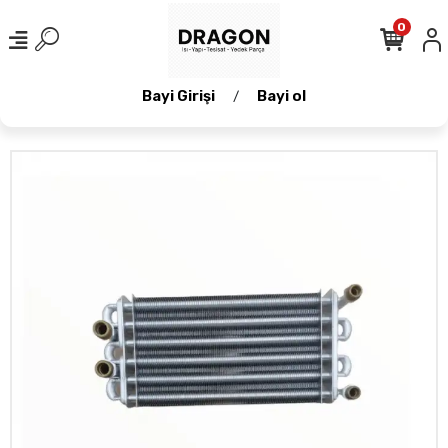
0
Bayi Girişi
Bayi ol
/