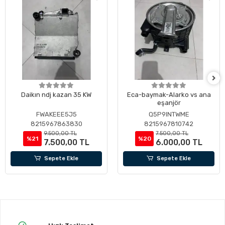
Daikın ndj kazan 35 KW
Eca-baymak-Alarko vs ana
eşanjör
FWAKEEE5J5
Q5P9INTWME
8215967863830
8215967810742
9.500,00 TL
7.500,00 TL
%21
%20
7.500,00 TL
6.000,00 TL
Sepete Ekle
Sepete Ekle