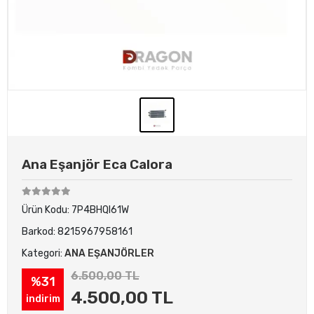
Ana Eşanjör Eca Calora
Ürün Kodu:
7P4BHQI61W
Barkod:
8215967958161
Kategori:
ANA EŞANJÖRLER
6.500,00 TL
%31
4.500,00 TL
indirim