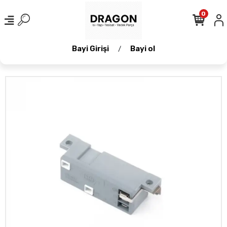
0
Bayi Girişi
Bayi ol
/