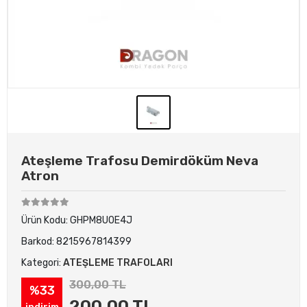
Ateşleme Trafosu Demirdöküm Neva
Atron
Ürün Kodu:
GHPM8UOE4J
Barkod:
8215967814399
Kategori:
ATEŞLEME TRAFOLARI
300,00 TL
%33
200,00 TL