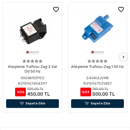
Ateşleme Trafosu Zag 2 Var
Ateşleme Trafosu Zag 1 50 Hz
Dd 50 Hz
X004K9DPEO
E4V4ULIVMK
8215967454397
8215967531487
700,00 TL
750,00 TL
%36
%33
450,00 TL
500,00 TL
Sepete Ekle
Sepete Ekle