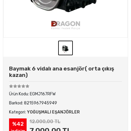
Baymak 6 vidalı ana esanjör( orta çıkış
kazan)
Ürün Kodu:
EGMJ167RFW
Barkod:
8215967945949
Kategori:
YOĞUŞMALI EŞANJÖRLER
12.000,00 TL
%42
7.000,00 TL