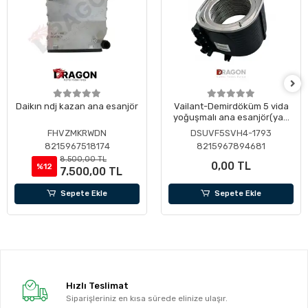
Daikın ndj kazan ana esanjör
Vailant-Demirdöküm 5 vida
yoğuşmalı ana esanjör(yan
çıkış ana kazan)
FHVZMKRWDN
DSUVF5SVH4-1793
8215967518174
8215967894681
8.500,00 TL
0,00 TL
%12
7.500,00 TL
Sepete Ekle
Sepete Ekle
Hızlı Teslimat
Siparişleriniz en kısa sürede elinize ulaşır.