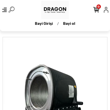
0
Bayi Girişi
Bayi ol
/