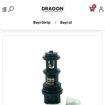
0
Bayi Girişi
Bayi ol
/