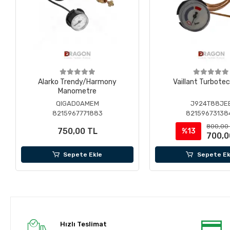
Alarko Trendy/Harmony
Vaillant Turbotec
Manometre
QIGAD0AMEM
J924T88JE
8215967771883
82159673138
800,00
750,00 TL
%13
700,0
Sepete Ekle
Sepete Ek
Hızlı Teslimat