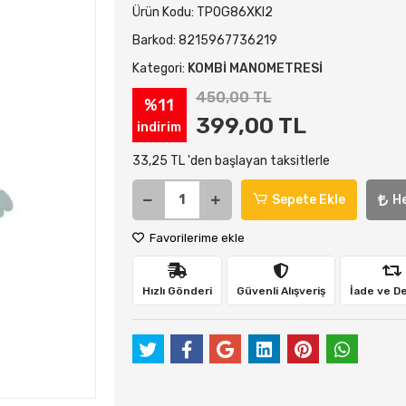
Ürün Kodu:
TPOG86XKI2
Barkod:
8215967736219
Kategori:
KOMBİ MANOMETRESİ
450,00 TL
%11
399,00 TL
indirim
33,25 TL 'den başlayan taksitlerle
Sepete Ekle
H
Favorilerime ekle
Hızlı Gönderi
Güvenli Alışveriş
İade ve D