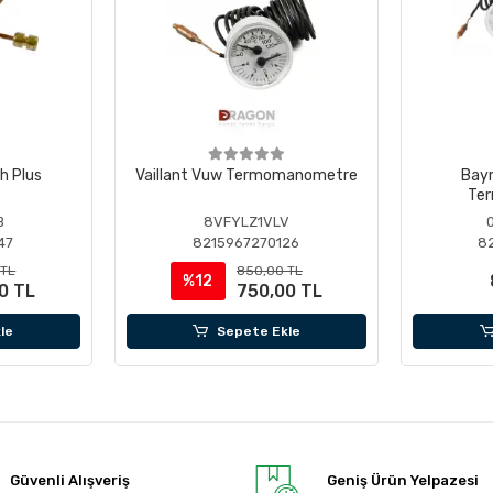
h Plus
Vaillant Vuw Termomanometre
Bay
Te
B
8VFYLZ1VLV
47
8215967270126
8
 TL
850,00 TL
%12
0 TL
750,00 TL
le
Sepete Ekle
Güvenli Alışveriş
Geniş Ürün Yelpazesi