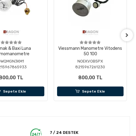
mak & Baxi Luna
Viessmann Manometre Vitodens
rmomanometre
50 100
0WQMGN3KM1
NOEKVOB5PX
215967865933
8215967261230
800,00 TL
800,00 TL
Sepete Ekle
Sepete Ekle
7 / 24 DESTEK