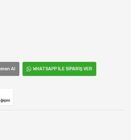
emen Al
WHATSAPP İLE SİPARİŞ VER
eğişim