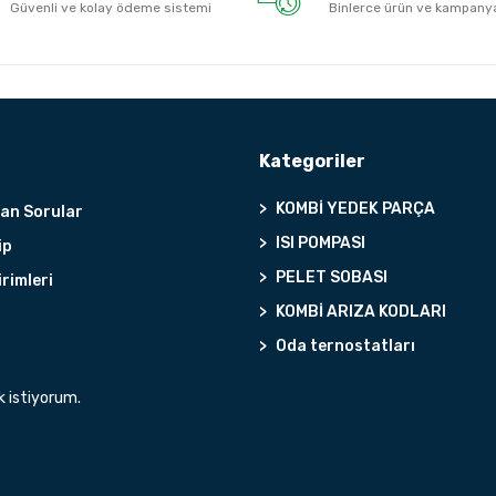
Güvenli ve kolay ödeme sistemi
Binlerce ürün ve kampany
Kategoriler
KOMBİ YEDEK PARÇA
lan Sorular
ISI POMPASI
ip
PELET SOBASI
irimleri
KOMBİ ARIZA KODLARI
Oda ternostatları
k istiyorum.