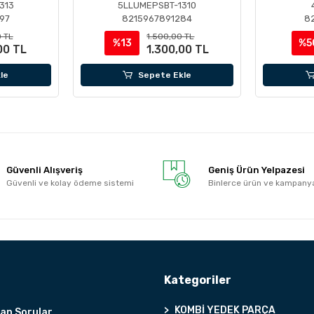
313
5LLUMEPSBT-1310
97
8215967891284
8
 TL
1.500,00 TL
%13
%5
00 TL
1.300,00 TL
le
Sepete Ekle
Güvenli Alışveriş
Geniş Ürün Yelpazesi
Güvenli ve kolay ödeme sistemi
Binlerce ürün ve kampany
Kategoriler
KOMBİ YEDEK PARÇA
lan Sorular