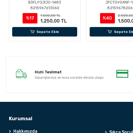
B3FLYOJIJO-1483
JFCT0VGXNF-1
8215967613060
82159678206
1.500,00 TL
2.500,00
%17
%40
1.250,00 TL
1.500,
Sepete Ekle
Sepete Ek
Hızlı Teslimat
Siparişleriniz en kısa sürede elinize ulaşır.
Kurumsal
Hakkımızda
Sıkça Soru