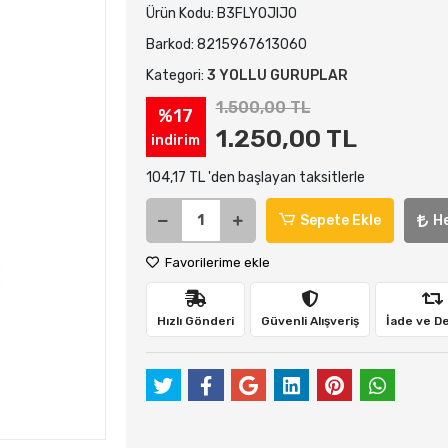
Ürün Kodu:
B3FLYOJIJO
Barkod:
8215967613060
Kategori:
3 YOLLU GURUPLAR
1.500,00 TL
%17
1.250,00 TL
indirim
104,17 TL 'den başlayan taksitlerle
Sepete Ekle
H
Favorilerime ekle
Hızlı Gönderi
Güvenli Alışveriş
İade ve D