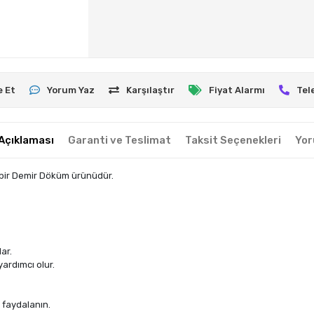
e Et
Yorum Yaz
Karşılaştır
Fiyat Alarmı
Tel
Açıklaması
Garanti ve Teslimat
Taksit Seçenekleri
Yor
 bir Demir Döküm ürünüdür.
ar.
yardımcı olur.
 faydalanın.