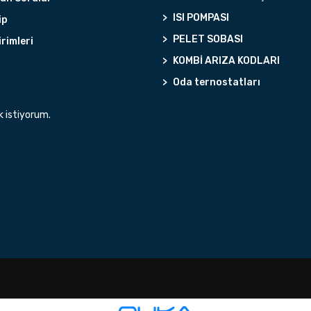
ISI POMPASI
ip
PELET SOBASI
irimleri
KOMBİ ARIZA KODLARI
Oda ternostatları
k istiyorum.