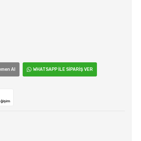
emen Al
WHATSAPP İLE SİPARİŞ VER
eğişim