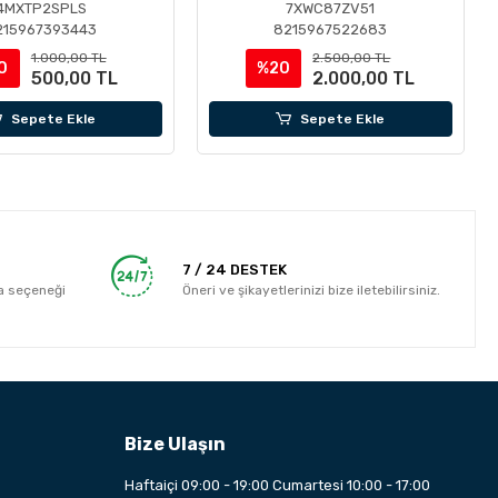
4MXTP2SPLS
7XWC87ZV51
215967393443
8215967522683
1.000,00 TL
2.500,00 TL
0
%20
500,00 TL
2.000,00 TL
Sepete Ekle
Sepete Ekle
7 / 24 DESTEK
a seçeneği
Öneri ve şikayetlerinizi bize iletebilirsiniz.
Bize Ulaşın
Haftaiçi 09:00 - 19:00 Cumartesi 10:00 - 17:00