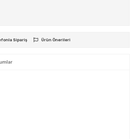
efonla Sipariş
Ürün Önerileri
umlar