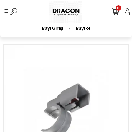
0
Bayi Girişi
Bayi ol
/