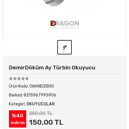
DemirDöküm Ay Türbin Okuyucu
Ürün Kodu:
OW6NEIZBOG
Barkod:
8215967995906
Kategori:
OKUYUCULAR
250,00 TL
%40
150,00 TL
indirim