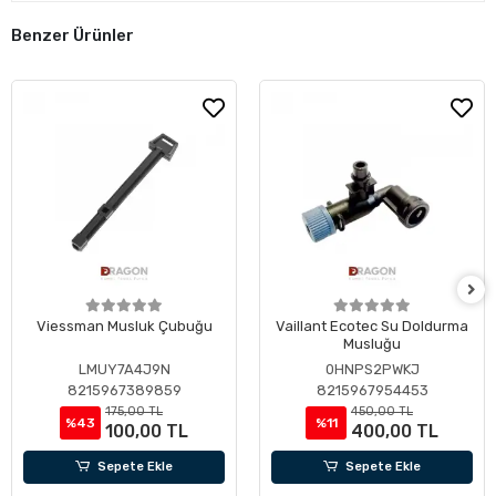
Benzer Ürünler
Viessman Musluk Çubuğu
Vaillant Ecotec Su Doldurma
Musluğu
LMUY7A4J9N
0HNPS2PWKJ
8215967389859
8215967954453
175,00 TL
450,00 TL
%43
%11
100,00 TL
400,00 TL
Sepete Ekle
Sepete Ekle