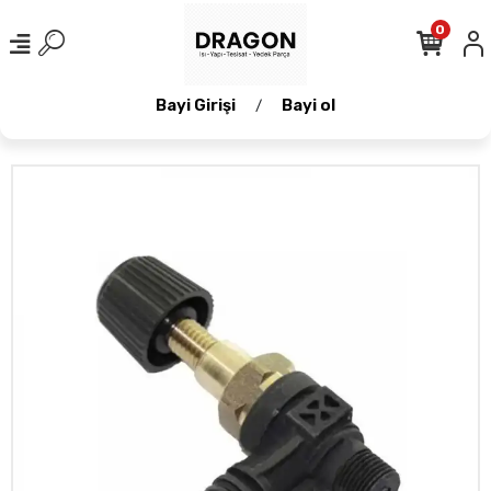
0
Bayi Girişi
Bayi ol
/