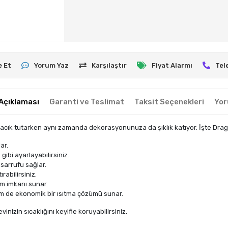
e Et
Yorum Yaz
Karşılaştır
Fiyat Alarmı
Tel
Açıklaması
Garanti ve Teslimat
Taksit Seçenekleri
Yor
ıcacık tutarken aynı zamanda dekorasyonunuza da şıklık katıyor. İşte Drag
ar.
gibi ayarlayabilirsiniz.
asarrufu sağlar.
rabilirsiniz.
ım imkanı sunar.
em de ekonomik bir ısıtma çözümü sunar.
nizin sıcaklığını keyifle koruyabilirsiniz.