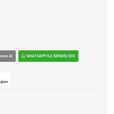
emen Al
WHATSAPP İLE SİPARİŞ VER
eğişim