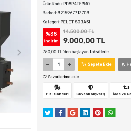
Ürün Kodu:
PD8P4TE9M0
Barkod:
8215967713708
Kategori:
PELET SOBASI
14.500,00 TL
%38
9.000,00 TL
indirim
750,00 TL 'den başlayan taksitlerle
Sepete Ekle
H
Favorilerime ekle
Hızlı Gönderi
Güvenli Alışveriş
İade ve D