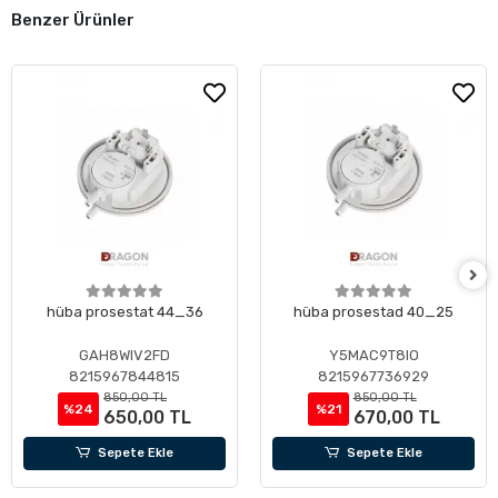
Benzer Ürünler
hüba prosestat 44_36
hüba prosestad 40_25
GAH8WIV2FD
Y5MAC9T8IO
8215967844815
8215967736929
850,00 TL
850,00 TL
%24
%21
650,00 TL
670,00 TL
Sepete Ekle
Sepete Ekle