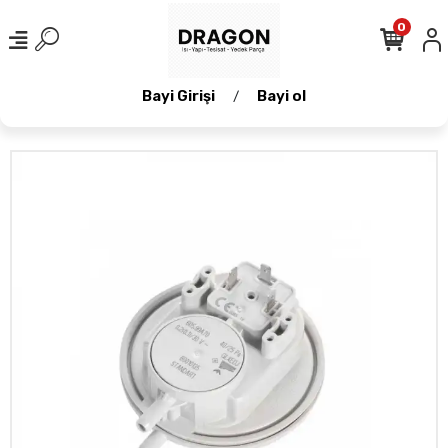
0
Bayi Girişi
Bayi ol
/