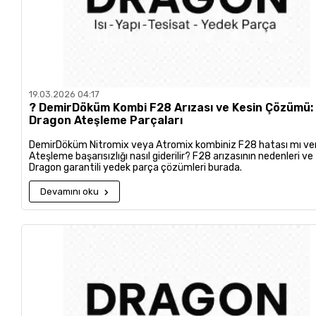
19.03.2026 04:17
?️ DemirDöküm Kombi F28 Arızası ve Kesin Çözümü:
Dragon Ateşleme Parçaları
DemirDöküm Nitromix veya Atromix kombiniz F28 hatası mı ve
Ateşleme başarısızlığı nasıl giderilir? F28 arızasının nedenleri ve
Dragon garantili yedek parça çözümleri burada.
Devamını oku