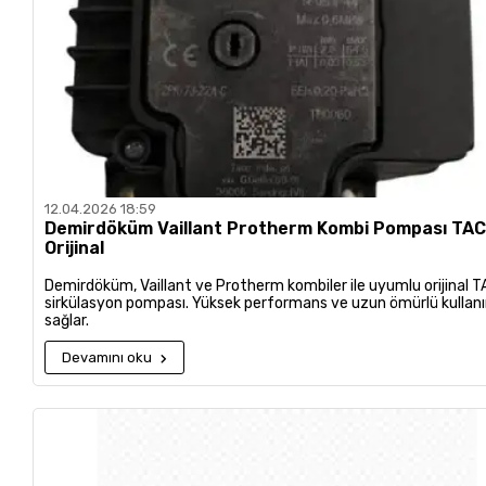
12.04.2026 18:59
Demirdöküm Vaillant Protherm Kombi Pompası TA
Orijinal
Demirdöküm, Vaillant ve Protherm kombiler ile uyumlu orijinal 
sirkülasyon pompası. Yüksek performans ve uzun ömürlü kullan
sağlar.
Devamını oku