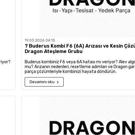
19.03.2026 04:15
?️ Buderus Kombi F6 (6A) Arızası ve Kesin Çöz
Dragon Ateşleme Grubu
riyor?
Buderus kombiniz F6 veya 6A hatası mı veriyor? Alev alg
mu? Arızanın nedenleri, resetleme adımları ve Dragon gar
parça çözümleriyle kombinizi hayata döndürün.
Devamını oku