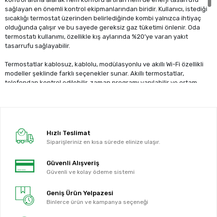
sağlayan en önemli kontrol ekipmanlarından biridir. Kullanıcı, istediği
sıcaklığı termostat üzerinden belirlediğinde kombi yalnızca ihtiyaç
olduğunda çalışır ve bu sayede gereksiz gaz tüketimi önlenir. Oda
termostatı kullanımı, özellikle kış aylarında %20’ye varan yakıt
tasarrufu sağlayabilir.
Termostatlar kablosuz, kablolu, modülasyonlu ve akıllı Wi-Fi özellikli
modeller şeklinde farklı seçenekler sunar. Akıllı termostatlar,
telefondan kontrol edilebilir, zaman programı yapılabilir ve ortam
sıcaklığına göre kombinin çalışma hızını otomatik olarak ayarlayabilir.
Bu sayede hem yaşam konforu artar hem de faturalar düşer.
Arızalı veya düşük hassasiyetli bir termostat; kombinin gereğinden
fazla çalışmasına, sıcaklık dengesizliğine, geç ısınmaya ve yüksek
Hızlı Teslimat
yakıt tüketimine neden olabilir. Bu yüzden doğru, uyumlu ve kaliteli bir
Siparişleriniz en kısa sürede elinize ulaşır.
termostat seçmek ısıtma sisteminin performansı için oldukça
önemlidir.
Güvenli Alışveriş
Güvenli ve kolay ödeme sistemi
Sitemizde Demirdöküm, ECA, Baymak, Vaillant, Bosch, Ariston,
Buderus, Viessmann ve diğer markalara uyumlu çok sayıda termostat
Geniş Ürün Yelpazesi
modeli bulunmaktadır. Tüm ürünler kombiyle uyum testi yapılmış ve
Binlerce ürün ve kampanya seçeneği
verimlilik açısından optimize edilmiştir.